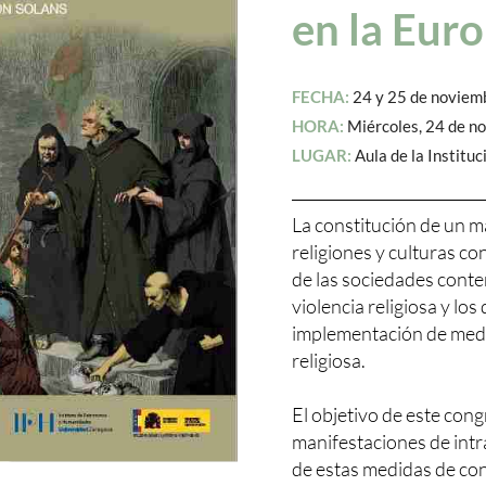
en la Euro
FECHA:
24 y 25 de noviem
HORA:
Miércoles, 24 de no
LUGAR:
Aula de la Instituc
La constitución de un m
religiones y culturas co
de las sociedades contem
violencia religiosa y los
implementación de medid
religiosa.
El objetivo de este con
manifestaciones de intra
de estas medidas de con