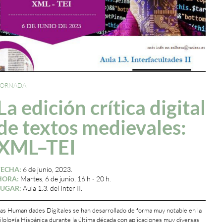
JORNADA
La edición crítica digital
de textos medievales:
XML–TEI
FECHA:
6 de junio, 2023.
HORA:
Martes, 6 de junio, 16 h - 20 h.
LUGAR:
Aula 1.3. del Inter II.
as Humanidades Digitales se han desarrollado de forma muy notable en la
ilología Hispánica durante la última década con aplicaciones muy diversas