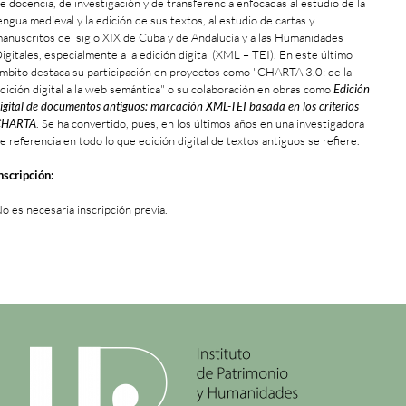
e docencia, de investigación y de transferencia enfocadas al estudio de la
engua medieval y la edición de sus textos, al estudio de cartas y
anuscritos del siglo XIX de Cuba y de Andalucía y a las Humanidades
igitales, especialmente a la edición digital (XML – TEI). En este último
mbito destaca su participación en proyectos como "CHARTA 3.0: de la
dición digital a la web semántica" o su colaboración en obras como
Edición
igital de documentos antiguos: marcación XML-TEI basada en los criterios
CHARTA
. Se ha convertido, pues, en los últimos años en una investigadora
e referencia en todo lo que edición digital de textos antiguos se refiere.
nscripción:
o es necesaria inscripción previa.