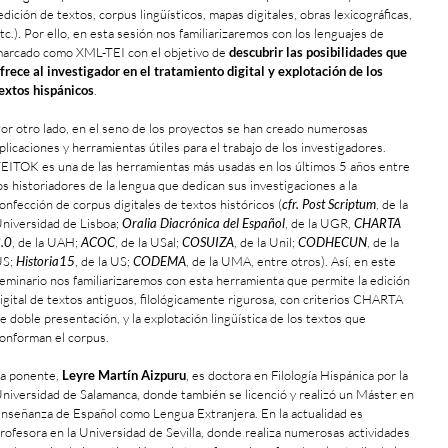
edición de textos, corpus lingüísticos, mapas digitales, obras lexicográficas,
tc.). Por ello, en esta sesión nos familiarizaremos con los lenguajes de
arcado como XML-TEI con el objetivo de
descubrir las posibilidades que
frece al investigador en el tratamiento digital y explotación de los
extos hispánicos
.
or otro lado, en el seno de los proyectos se han creado numerosas
plicaciones y herramientas útiles para el trabajo de los investigadores.
EITOK es una de las herramientas más usadas en los últimos 5 años entre
os historiadores de la lengua que dedican sus investigaciones a la
onfección de corpus digitales de textos históricos (
cfr. Post Scriptum
, de la
niversidad de Lisboa;
Oralia Diacrónica del Español
, de la UGR,
CHARTA
.0
, de la UAH;
ACOC
, de la USal;
COSUIZA
, de la Unil;
CODHECUN
, de la
US;
Historia15
, de la US;
CODEMA
, de la UMA, entre otros). Así, en este
eminario nos familiarizaremos con esta herramienta que permite la edición
igital de textos antiguos, filológicamente rigurosa, con criterios CHARTA
e doble presentación, y la explotación lingüística de los textos que
onforman el corpus.
a ponente,
Leyre Martín Aizpuru
, es doctora en Filología Hispánica por la
niversidad de Salamanca, donde también se licenció y realizó un Máster en
nseñanza de Español como Lengua Extranjera. En la actualidad es
rofesora en la Universidad de Sevilla, donde realiza numerosas actividades