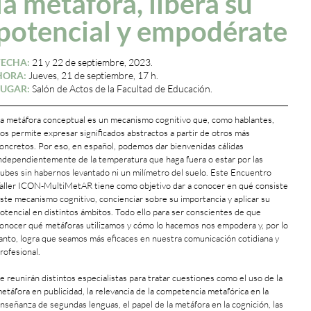
la metáfora, libera su
potencial y empodérate
FECHA:
21 y 22 de septiembre, 2023.
HORA:
Jueves, 21 de septiembre, 17 h.
LUGAR:
Salón de Actos de la Facultad de Educación.
a metáfora conceptual es un mecanismo cognitivo que, como hablantes,
os permite expresar significados abstractos a partir de otros más
oncretos. Por eso, en español, podemos dar bienvenidas cálidas
ndependientemente de la temperatura que haga fuera o estar por las
ubes sin habernos levantado ni un milímetro del suelo. Este Encuentro
aller ICON-MultiMetAR tiene como objetivo dar a conocer en qué consiste
ste mecanismo cognitivo, concienciar sobre su importancia y aplicar su
otencial en distintos ámbitos. Todo ello para ser conscientes de que
onocer qué metáforas utilizamos y cómo lo hacemos nos empodera y, por lo
anto, logra que seamos más eficaces en nuestra comunicación cotidiana y
rofesional.
e reunirán distintos especialistas para tratar cuestiones como el uso de la
etáfora en publicidad, la relevancia de la competencia metafórica en la
nseñanza de segundas lenguas, el papel de la metáfora en la cognición, las