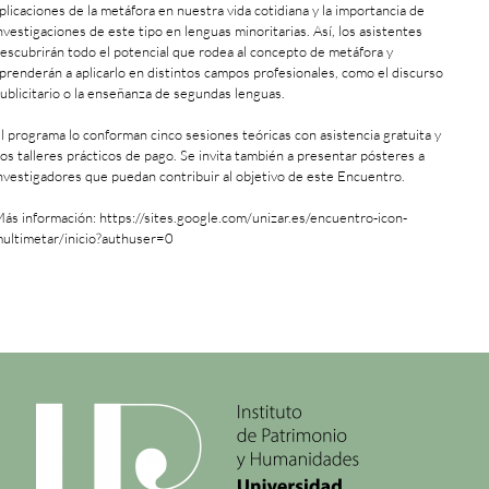
plicaciones de la metáfora en nuestra vida cotidiana y la importancia de
nvestigaciones de este tipo en lenguas minoritarias. Así, los asistentes
escubrirán todo el potencial que rodea al concepto de metáfora y
prenderán a aplicarlo en distintos campos profesionales, como el discurso
ublicitario o la enseñanza de segundas lenguas.
l programa lo conforman cinco sesiones teóricas con asistencia gratuita y
os talleres prácticos de pago. Se invita también a presentar pósteres a
nvestigadores que puedan contribuir al objetivo de este Encuentro.
ás información:
https://sites.google.com/unizar.es/encuentro-icon-
ultimetar/inicio?authuser=0