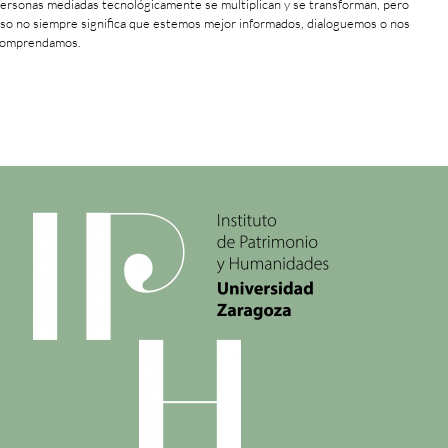
ersonas mediadas tecnológicamente se multiplican y se transforman, pero
so no siempre significa que estemos mejor informados, dialoguemos o nos
omprendamos.
+