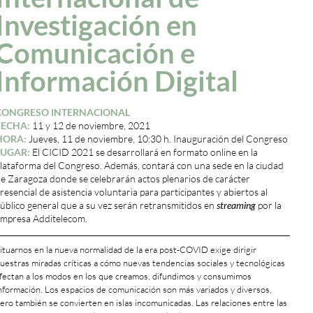
Investigación en
Comunicación e
Información Digital
CONGRESO INTERNACIONAL
FECHA:
11 y 12 de noviembre, 2021
HORA:
Jueves, 11 de noviembre, 10:30 h. Inauguración del Congreso
LUGAR:
El CICID 2021 se desarrollará en formato online en la
lataforma del Congreso. Además, contará con una sede en la ciudad
e Zaragoza donde se celebrarán actos plenarios de carácter
resencial de asistencia voluntaria para participantes y abiertos al
úblico general que a su vez serán retransmitidos en
streaming
por la
mpresa Additelecom.
ituarnos en la nueva normalidad de la era post-COVID exige dirigir
uestras miradas críticas a cómo nuevas tendencias sociales y tecnológicas
fectan a los modos en los que creamos, difundimos y consumimos
nformación. Los espacios de comunicación son más variados y diversos,
ero también se convierten en islas incomunicadas. Las relaciones entre las