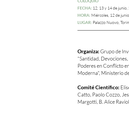
COLOQUIO
FECHA:
12, 13 y 14 de junio,
HORA:
Miércoles, 12 de junio
LUGAR:
Palazzo Nuovo, Torin
Organiza:
Grupo de Inv
"Santidad, Devociones,
Poderes en Conflicto en
Moderna", Ministerio de
Comité Científico:
Eli
Catto, Paolo Cozzo, Jes
Margotti, B. Alice Raviol