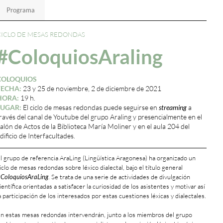
Programa
CICLO DE MESAS REDONDAS
#ColoquiosAraling
COLOQUIOS
FECHA:
23 y 25 de noviembre, 2 de diciembre de 2021
HORA:
19 h.
LUGAR:
El ciclo de mesas redondas puede seguirse en
streaming
a
ravés del canal de Youtube del grupo Araling y presencialmente en el
alón de Actos de la Biblioteca María Moliner y en el aula 204 del
dificio de Interfacultades.
l grupo de referencia AraLing (Lingüística Aragonesa) ha organizado un
iclo de mesas redondas sobre léxico dialectal, bajo el título general
ColoquiosAraLing
. Se trata de una serie de actividades de divulgación
ientífica orientadas a satisfacer la curiosidad de los asistentes y motivar así
a participación de los interesados por estas cuestiones léxicas y dialectales.
n estas mesas redondas intervendrán, junto a los miembros del grupo