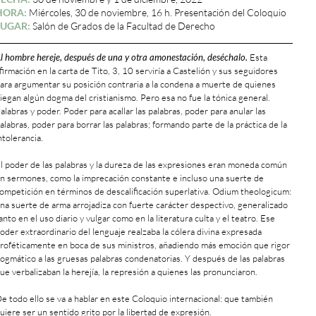
HORA:
Miércoles, 30 de noviembre, 16 h. Presentación del Coloquio
LUGAR:
Salón de Grados de la Facultad de Derecho
l hombre hereje, después de una y otra amonestación, deséchalo.
Esta
firmación en la carta de Tito, 3, 10 serviría a Castelión y sus seguidores
ara argumentar su posición contraria a la condena a muerte de quienes
iegan algún dogma del cristianismo. Pero esa no fue la tónica general.
alabras y poder. Poder para acallar las palabras, poder para anular las
alabras, poder para borrar las palabras; formando parte de la práctica de la
ntolerancia.
l poder de las palabras y la dureza de las expresiones eran moneda común
n sermones, como la imprecación constante e incluso una suerte de
ompetición en términos de descalificación superlativa. Odium theologicum:
na suerte de arma arrojadiza con fuerte carácter despectivo, generalizado
anto en el uso diario y vulgar como en la literatura culta y el teatro. Ese
oder extraordinario del lenguaje realzaba la cólera divina expresada
roféticamente en boca de sus ministros, añadiendo más emoción que rigor
ogmático a las gruesas palabras condenatorias. Y después de las palabras
ue verbalizaban la herejía, la represión a quienes las pronunciaron.
e todo ello se va a hablar en este Coloquio internacional: que también
uiere ser un sentido grito por la libertad de expresión.