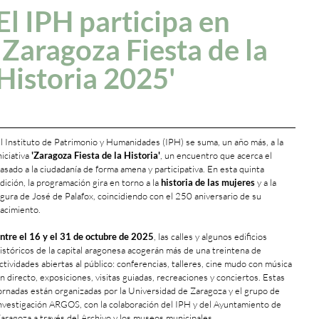
El IPH participa en
'Zaragoza Fiesta de la
Historia 2025'
l Instituto de Patrimonio y Humanidades (IPH) se suma, un año más, a la
niciativa
'Zaragoza Fiesta de la Historia'
, un encuentro que acerca el
asado a la ciudadanía de forma amena y participativa. En esta quinta
dición, la programación gira en torno a la
historia de las mujeres
y a la
igura de José de Palafox, coincidiendo con el 250 aniversario de su
acimiento.
ntre el 16 y el 31 de octubre de 2025
, las calles y algunos edificios
istóricos de la capital aragonesa acogerán más de una treintena de
ctividades abiertas al público: conferencias, talleres, cine mudo con música
n directo, exposiciones, visitas guiadas, recreaciones y conciertos. Estas
ornadas están organizadas por la Universidad de Zaragoza y el grupo de
nvestigación ARGOS, con la colaboración del IPH y del Ayuntamiento de
aragoza a través del Archivo y los museos municipales.