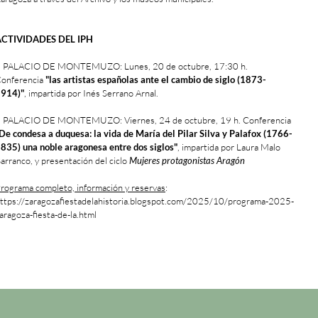
ACTIVIDADES DEL IPH
 PALACIO DE MONTEMUZO: Lunes, 20 de octubre, 17:30 h.
onferencia
"las artistas españolas ante el cambio de siglo (1873-
914)"
, impartida por Inés Serrano Arnal.
 PALACIO DE MONTEMUZO: Viernes, 24 de octubre, 19 h. Conferencia
De condesa a duquesa: la vida de María del Pilar Silva y Palafox (1766-
835) una noble aragonesa entre dos siglos"
, impartida por Laura Malo
arranco, y presentación del ciclo
Mujeres protagonistas Aragón
rograma completo, información y reservas
:
ttps://zaragozafiestadelahistoria.blogspot.com/2025/10/programa-2025-
aragoza-fiesta-de-la.html