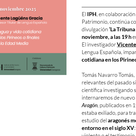
El
IPH
, en colaboración
Patrimonio, continúa co
divulgación
‘La Tribuna 
noviembre, a las 19 h
en
El investigador
Vicente
Lengua Española, impar
cotidiana en los Pirine
Tomás Navarro Tomás, u
relevantes del pasado s
científica investigando
internaremos de nuevo
Aragón
, publicados en 
estaba exiliado, para tr
estudio del
aragonés m
entorno en el siglo XV
violento o el testimoni