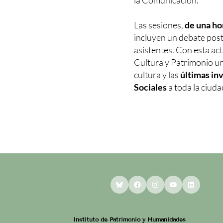
la Comunicación.
Las sesiones,
de una ho
incluyen un debate poste
asistentes. Con esta act
Cultura y Patrimonio un
cultura y las
últimas in
Sociales
a toda la ciuda
Bluesky
Facebook
Instagram
YouTube
LinkedI
Instituto de Patrimonio y Humanidades