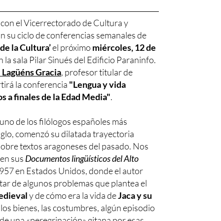
 con el Vicerrectorado de Cultura y
n su ciclo de conferencias semanales de
de la Cultura’
el próximo
miércoles, 12 de
 la sala Pilar Sinués del Edificio Paraninfo.
 Lagüéns Gracia
, profesor titular de
tirá la conferencia
"Lengua y vida
os a finales de la Edad Media"
.
no de los filólogos españoles más
iglo, comenzó su dilatada trayectoria
 sobre textos aragoneses del pasado. Nos
 en sus
Documentos lingüísticos del Alto
1957 en Estados Unidos, donde el autor
atar de algunos problemas que plantea el
edieval
y de cómo era la vida de
Jaca y su
: los bienes, las costumbres, algún episodio
o de una «peregrinación» gitana por esas