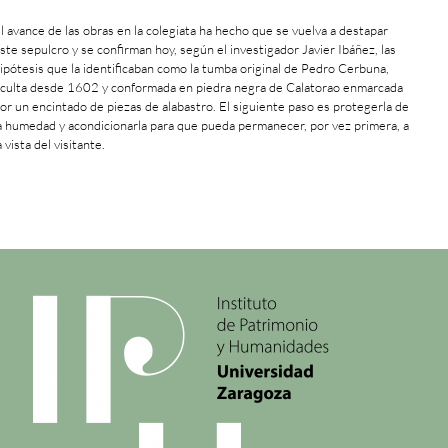
l avance de las obras en la colegiata ha hecho que se vuelva a destapar
ste sepulcro y se confirman hoy, según el investigador Javier Ibáñez, las
ipótesis que la identificaban como la tumba original de Pedro Cerbuna,
culta desde 1602 y conformada en piedra negra de Calatorao enmarcada
or un encintado de piezas de alabastro. El siguiente paso es protegerla de
a humedad y acondicionarla para que pueda permanecer, por vez primera, a
a vista del visitante.