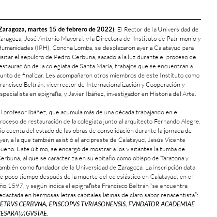
Zaragoza, martes 15 de febrero de 2022)
. El Rector de la Universidad de
aragoza, José Antonio Mayoral, y la Directora del Instituto de Patrimonio y
umanidades (IPH), Concha Lomba, se desplazaron ayer a Calatayud para
isitar el sepulcro de Pedro Cerbuna, sacado a la luz durante el proceso de
estauración de la colegiata de Santa María, trabajos que se encuentran a
unto de finalizar. Les acompañaron otros miembros de este Instituto como
rancisco Beltrán, vicerrector de Internacionalización y Cooperación y
specialista en epigrafía, y Javier Ibáñez, investigador en Historia del Arte.
l profesor Ibáñez, que acumula más de una década trabajando en el
roceso de restauración de la colegiata junto al arquitecto Fernando Alegre,
io cuenta del estado de las obras de consolidación durante la jornada de
yer, a la que también asistió el arcipreste de Calatayud, Jesús Vicente
ueno. Este último, se encargó de mostrar a los visitantes la tumba de
erbuna, al que se caracteriza en su epitafio como obispo de Tarazona y
ambién como fundador de la Universidad de Zaragoza. La inscripción data
e poco tiempo después de la muerte del eclesiástico en Calatayud, en el
ño 1597, y según indica el epigrafista Francisco Beltrán “se encuentra
edactada en hermosas letras capitales latinas de claro sabor renacentista”:
ETRVS CERBVNA, EPISCOPVS TVRIASONENSIS, FVNDATOR ACADEMIAE
ESARA(u)GVSTAE
.