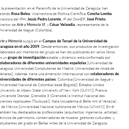
 la presentación, en el Paraninfo de la Universidad de Zaragoza, han
sistido
Rosa Bolea
, Vicerrectora de Política Científica;
Concha Lomba
,
irectora del IPH;
Jesús Pedro Lorente
, IP del OAAEP;
José Prieto
,
irector de
Arte y Memoria VI
, y
César Velandia
, representante de la
niversidad de Ibagué (Colombia).
rte y Memoria
surgió en el
Campus de Teruel de la Universidad de
aragoza en el año 2009
. Desde entonces, sus productos de investigación
laborados por miembros del grupo se han ido publicando en varios libros.
s un
grupo de investigación
estable y dinámico, está conformado por
olaboradores de diferentes universidades españolas
[Universidad de
aragoza, Universidad Complutense de Madrid, Universidad de Alcalá de
enares]. Además, tiene una dimensión internacional con
colaboradores de
niversidades de diferentes países
: Colombia [Universidad de Ibagué y
niversidad Nacional de Colombia (sede Bogotá)]; Estados Unidos
University at Albany State University of New York (SUNY)]; Francia
Université Stendal, Grenoble 3 (Grenoble) e Institut Nacional des
ciences Appliquées (Toulouse)]; Italia (Accademia di Belle Arti di Venezia) ;
, de México [Universidad Nacional Autónoma de México (UNAM)]. En él
ambién hay destacados/as profesionales (arquitectos, ingenieros, artistas),
écnicos de patrimonio, conservadores de museos, gestores culturales; y,
studiantes del grado en Bellas Artes de la Universidad de Zaragoza.
+