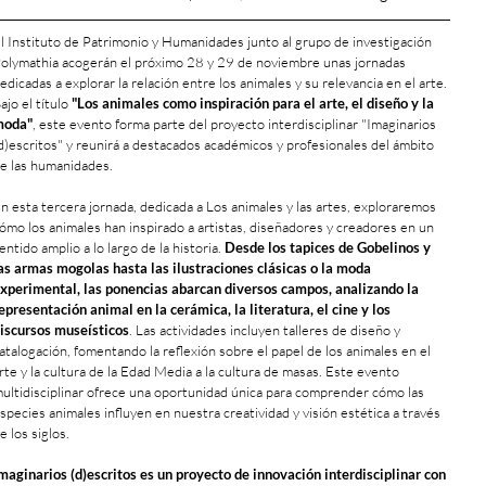
l Instituto de Patrimonio y Humanidades junto al grupo de investigación
olymathia acogerán el próximo 28 y 29 de noviembre unas jornadas
edicadas a explorar la relación entre los animales y su relevancia en el arte.
ajo el título
"Los animales como inspiración para el arte, el diseño y la
moda"
, este evento forma parte del proyecto interdisciplinar "Imaginarios
d)escritos" y reunirá a destacados académicos y profesionales del ámbito
e las humanidades.
n esta tercera jornada, dedicada a Los animales y las artes, exploraremos
ómo los animales han inspirado a artistas, diseñadores y creadores en un
entido amplio a lo largo de la historia.
Desde los tapices de Gobelinos y
as armas mogolas hasta las ilustraciones clásicas o la moda
xperimental, las ponencias abarcan diversos campos, analizando la
epresentación animal en la cerámica, la literatura, el cine y los
iscursos museísticos
. Las actividades incluyen talleres de diseño y
atalogación, fomentando la reflexión sobre el papel de los animales en el
rte y la cultura de la Edad Media a la cultura de masas. Este evento
ultidisciplinar ofrece una oportunidad única para comprender cómo las
species animales influyen en nuestra creatividad y visión estética a través
e los siglos.
maginarios (d)escritos es un proyecto de innovación interdisciplinar con