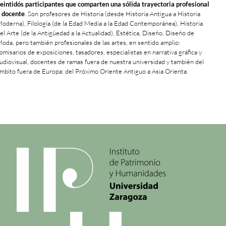
eintidós participantes que comparten una sólida trayectoria profesional
 docente
. Son profesores de Historia (desde Historia Antigua a Historia
oderna), Filología (de la Edad Media a la Edad Contemporánea), Historia
el Arte (de la Antigüedad a la Actualidad), Estética, Diseño, Diseño de
oda, pero también profesionales de las artes, en sentido amplio:
omisarios de exposiciones, tasadores, especialistas en narrativa gráfica y
udiovisual, docentes de ramas fuera de nuestra universidad y también del
mbito fuera de Europa: del Próximo Oriente Antiguo a Asia Orienta.