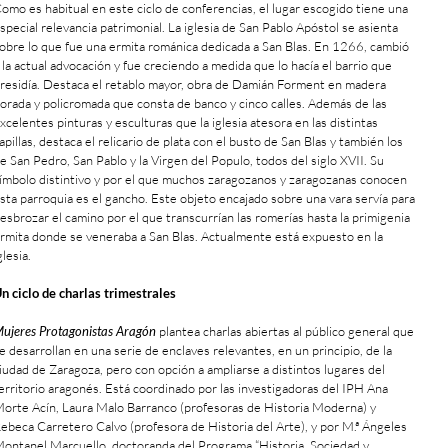
omo es habitual en este ciclo de conferencias, el lugar escogido tiene una
special relevancia patrimonial. La iglesia de San Pablo Apóstol se asienta
obre lo que fue una ermita románica dedicada a San Blas. En 1266, cambió
 la actual advocación y fue creciendo a medida que lo hacía el barrio que
residía. Destaca el retablo mayor, obra de Damián Forment en madera
orada y policromada que consta de banco y cinco calles. Además de las
xcelentes pinturas y esculturas que la iglesia atesora en las distintas
apillas, destaca el relicario de plata con el busto de San Blas y también los
e San Pedro, San Pablo y la Virgen del Populo, todos del siglo XVII. Su
ímbolo distintivo y por el que muchos zaragozanos y zaragozanas conocen
sta parroquia es el gancho. Este objeto encajado sobre una vara servía para
esbrozar el camino por el que transcurrían las romerías hasta la primigenia
rmita donde se veneraba a San Blas. Actualmente está expuesto en la
glesia.
n ciclo de charlas trimestrales
ujeres Protagonistas Aragón
plantea charlas abiertas al público general que
e desarrollan en una serie de enclaves relevantes, en un principio, de la
iudad de Zaragoza, pero con opción a ampliarse a distintos lugares del
erritorio aragonés. Está coordinado por las investigadoras del IPH Ana
orte Acín, Laura Malo Barranco (profesoras de Historia Moderna) y
ebeca Carretero Calvo (profesora de Historia del Arte), y por M.ª Ángeles
ontanel Marcuello, doctoranda del Programa “Historia, Sociedad y