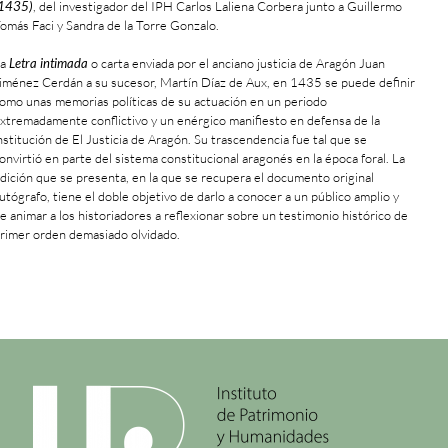
1435)
, del investigador del IPH Carlos Laliena Corbera junto a Guillermo
omás Faci y Sandra de la Torre Gonzalo.
La
Letra intimada
o carta enviada por el anciano justicia de Aragón Juan
iménez Cerdán a su sucesor, Martín Díaz de Aux, en 1435 se puede definir
omo unas memorias políticas de su actuación en un periodo
xtremadamente conflictivo y un enérgico manifiesto en defensa de la
nstitución de El Justicia de Aragón. Su trascendencia fue tal que se
onvirtió en parte del sistema constitucional aragonés en la época foral. La
dición que se presenta, en la que se recupera el documento original
utógrafo, tiene el doble objetivo de darlo a conocer a un público amplio y
e animar a los historiadores a reflexionar sobre un testimonio histórico de
rimer orden demasiado olvidado.