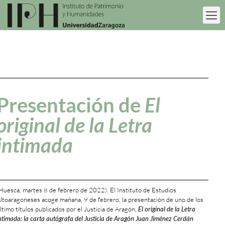
Presentación de
El
original de la Letra
intimada
Huesca, martes 8 de febrero de 2022). El Instituto de Estudios
ltoaragoneses acoge mañana, 9 de febrero, la presentación de uno de los
ltimo títulos publicados por el Justicia de Aragón,
El original de la Letra
ntimada: la carta autógrafa del Justicia de Aragón Juan Jiménez Cerdán