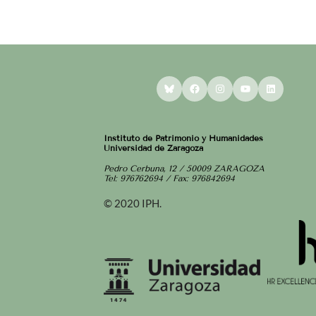
Bluesky
Facebook
Instagram
YouTube
LinkedI
Instituto de Patrimonio y Humanidades
Universidad de Zaragoza
Pedro Cerbuna, 12 / 50009 ZARAGOZA
Tel: 976762694 / Fax: 976842694
© 2020 IPH.