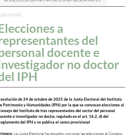
RESOLUCIÓN DEFINITIVA DE LOS REPRESENTANTES
ELECCIONES
Elecciones a
representantes del
personal docente e
investigador no doctor
del IPH
esolución de 24 de octubre de 2025 de la Junta Electoral del Instituto
e Patrimonio y Humanidades (IPH) por la que se convocan elecciones al
onsejo del Instituto de tres representantes del sector del personal
ocente e investigador no doctor, regulado en el art. 16.2, d) del
eglamento del IPH y se publica el censo provisional
rimero
: La Junta Electoral ha resuelto convocar las elecciones al Consejo