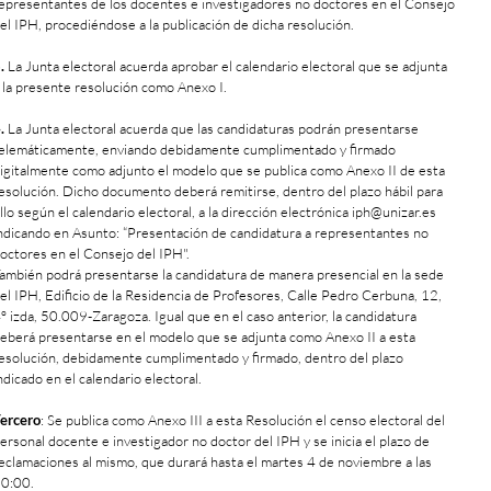
epresentantes de los docentes e investigadores no doctores en el Consejo
el IPH, procediéndose a la publicación de dicha resolución.
.
La Junta electoral acuerda aprobar el calendario electoral que se adjunta
 la presente resolución como Anexo I.
.
La Junta electoral acuerda que las candidaturas podrán presentarse
elemáticamente, enviando debidamente cumplimentado y firmado
igitalmente como adjunto el modelo que se publica como Anexo II de esta
esolución. Dicho documento deberá remitirse, dentro del plazo hábil para
llo según el calendario electoral, a la dirección electrónica iph@unizar.es
ndicando en Asunto: “Presentación de candidatura a representantes no
octores en el Consejo del IPH".
ambién podrá presentarse la candidatura de manera presencial en la sede
el IPH, Edificio de la Residencia de Profesores, Calle Pedro Cerbuna, 12,
º izda, 50.009-Zaragoza. Igual que en el caso anterior, la candidatura
eberá presentarse en el modelo que se adjunta como Anexo II a esta
esolución, debidamente cumplimentado y firmado, dentro del plazo
ndicado en el calendario electoral.
ercero
: Se publica como Anexo III a esta Resolución el censo electoral del
ersonal docente e investigador no doctor del IPH y se inicia el plazo de
eclamaciones al mismo, que durará hasta el martes 4 de noviembre a las
0:00.