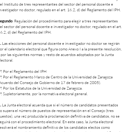
el Instituto de tres representantes del sector del personal docente e
nvestigador no doctor, regulado en el art. 16.2, d) del Reglamento del IPH.
egundo
: Regulación del procedimiento para elegir a tres representantes
el sector del personal docente e investigador no doctor, regulado en el art.
6.2, d) del Reglamento del IPH.
.
Las elecciones del personal docente e investigador no doctor se regirán
or el calendario electoral que figura como Anexo I a la presente resolución,
 por las siguientes normas y resto de acuerdos adoptados por la Junta
lectoral.
º. Por el Reglamento del IPH
º. Por el Reglamento Marco de Centro de la Universidad de Zaragoza
Acuerdo del Consejo de Gobierno de 17 de febrero de 2005).
º. Por los Estatutos de la Universidad de Zaragoza.
º. Supletoriamente, por la normativa electoral general.
.
La Junta electoral acuerda que si el número de candidatos presentados
o supera el número de puestos de representación en el Consejo (tres
uestos), una vez producida la proclamación definitiva de candidatos, no se
eguirá con el procedimiento electoral. En este caso, la Junta electoral
esolverá el nombramiento definitivo de los candidatos electos como