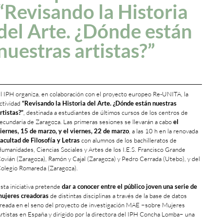
“Revisando la Historia
del Arte. ¿Dónde están
nuestras artistas?”
l IPH organiza, en colaboración con el proyecto europeo Re-UNITA, la
ctividad
“Revisando la Historia del Arte. ¿Dónde están nuestras
rtistas?”
, destinada a estudiantes de últimos cursos de los centros de
ecundaria de Zaragoza. Las primeras sesiones se llevarán a cabo
el
iernes, 15 de marzo, y el viernes, 22 de marzo
, a las 10 h en la renovada
acultad de Filosofía y Letras
con alumnos de los bachilleratos de
umanidades, Ciencias Sociales y Artes de los I.E.S. Francisco Grande
ovián (Zaragoza), Ramón y Cajal (Zaragoza) y Pedro Cerrada (Utebo), y del
olegio Romareda (Zaragoza).
sta iniciativa pretende
dar a conocer entre el público joven una serie de
ujeres creadoras
de distintas disciplinas a través de la base de datos
reada en el seno del proyecto de investigación MAE −sobre Mujeres
rtistas en España y dirigido por la directora del IPH Concha Lomba− una