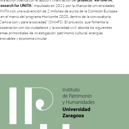
esearch for UNITA
”, impulsado en 2021 por la Alianza de universidades
NITA con una subvención de 2 millones de euros de la Comisión Europea
 en el marco del programa Horizonte 2020, dentro de la convocatoria
Ciencia con y para la sociedad” (SWAFS). El proyecto, que fomenta la
ooperación con los ciudadanos y la sociedad civil, aborda los siguientes
emas primordiales de investigación: patrimonio cultural, energías
enovables y economía circular.