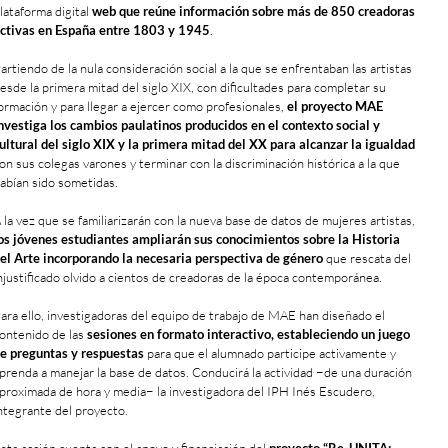
lataforma digital
web que reúne información sobre más de 850 creadoras
ctivas en España entre 1803 y 1945
.
artiendo de la nula consideración social a la que se enfrentaban las artistas
esde la primera mitad del siglo XIX, con dificultades para completar su
ormación y para llegar a ejercer como profesionales,
el proyecto MAE
nvestiga los cambios paulatinos producidos en el contexto social y
ultural del siglo XIX y la primera mitad del XX para alcanzar la igualdad
on sus colegas varones y terminar con la discriminación histórica a la que
abían sido sometidas.
 la vez que se familiarizarán con la nueva base de datos de mujeres artistas,
os jóvenes estudiantes ampliarán sus conocimientos sobre la Historia
el Arte incorporando la necesaria perspectiva de género
que rescata del
njustificado olvido a cientos de creadoras de la época contemporánea.
ara ello, investigadoras del equipo de trabajo de MAE han diseñado el
ontenido de las
sesiones en formato interactivo, estableciendo un juego
e preguntas y respuestas
para que el alumnado participe activamente y
prenda a manejar la base de datos. Conducirá la actividad −de una duración
proximada de hora y media− la investigadora del IPH Inés Escudero,
ntegrante del proyecto.
sta acción cuenta con el apoyo y financiación del
proyecto “Re-UNITA: