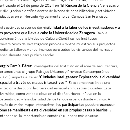
articipado el 14 de junio de 2024 en
"El Rincón de la Ciencia"
, el espacio
e divulgación científica dentro de la zona de sensibilización y actividades
idácticas en el Mercado Agroalimentario del Campus San Francisco.
sta actividad pretende dar
visibilidad a la labor de los investigadores y a
os proyectos que lleva a cabo la Universidad de Zaragoza
. Bajo la
oordinación de la Unidad de Cultura Científica, los Institutos
niversitarios de Investigación propios y mixtos muestran sus proyectos
ediante talleres y experimentos para todos los visitantes del mercado,
specialmente para público escolar.
ergio García-Pérez
, investigador del Instituto en el área de Arquitectura,
erteneciente al grupo Paisajes Urbanos y Proyecto Contemporáneo
PUPC), imparte el taller
"Ciudades inteligentes: Explorando la diversidad
spacial a través de mapas interactivos "
. Esta demostración es una
nvitación a descubrir la diversidad espacial en nuestras ciudades. Esta
iversidad, como variable clave en el diseño urbano, influye en la
ostenibilidad y la inclusividad de los tejidos urbanos donde vivimos. A
ravés de varios mapas interactivos,
los participantes pueden reconocer
ómo se manifiesta esta diversidad en sus propias casas o barrios
, y
ntender así la importancia de construir ciudades más diversas.