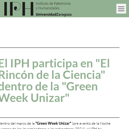
El IPH participa en "El
Rincón de la Ciencia"
dentro de la "Green
Week Unizar"
entro del marco de la
"Green Week Unizar"
(pre evento de la Noche
uropea de los Investigadores e Investigadoras 2024), el IPH ha