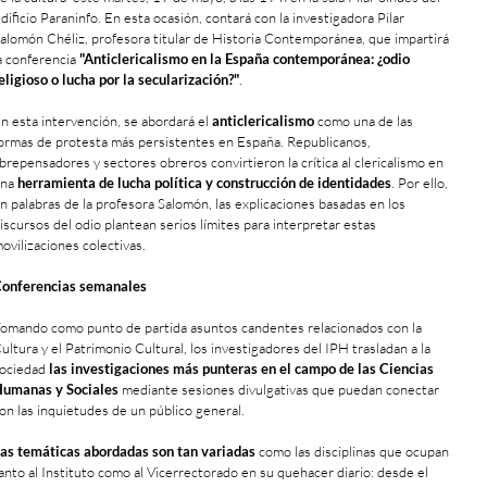
dificio Paraninfo. En esta ocasión, contará con la investigadora
Pilar
alomón Chéliz
, profesora titular de Historia Contemporánea, que impartirá
a conferencia
"Anticlericalismo en la España contemporánea: ¿odio
eligioso o lucha por la secularización?"
.
n esta intervención, se abordará el
anticlericalismo
como una de las
ormas de protesta más persistentes en España. Republicanos,
ibrepensadores y sectores obreros convirtieron la crítica al clericalismo en
una
herramienta de lucha política y construcción de identidades
. Por ello,
n palabras de la profesora Salomón, las explicaciones basadas en los
iscursos del odio plantean serios límites para interpretar estas
ovilizaciones colectivas.
onferencias semanales
omando como punto de partida asuntos candentes relacionados con la
ultura y el Patrimonio Cultural, los investigadores del IPH trasladan a la
ociedad
las investigaciones más punteras en el campo de las Ciencias
umanas y Sociales
mediante sesiones divulgativas que puedan conectar
on las inquietudes de un público general.
as temáticas abordadas son tan variadas
como las disciplinas que ocupan
anto al Instituto como al Vicerrectorado en su quehacer diario: desde el