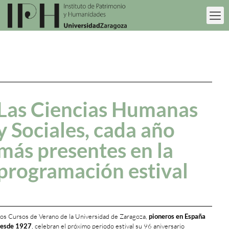
Las Ciencias Humanas
y Sociales, cada año
más presentes en la
programación estival
os Cursos de Verano de la Universidad de Zaragoza,
pioneros en España
esde 1927
, celebran el próximo periodo estival su 96 aniversario