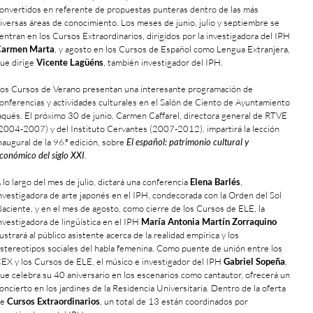
onvertidos en referente de propuestas punteras dentro de las más
iversas áreas de conocimiento. Los meses de junio, julio y septiembre se
entran en los Cursos Extraordinarios, dirigidos por la investigadora del IPH
Carmen Marta
, y agosto en los Cursos de Español como Lengua Extranjera,
ue dirige
Vicente Lagüéns
, también investigador del IPH.
os Cursos de Verano presentan una interesante programación de
onferencias y actividades culturales en el Salón de Ciento de Ayuntamiento
aqués. El próximo 30 de junio, Carmen Caffarel, directora general de RTVE
2004-2007) y del Instituto Cervantes (2007-2012), impartirá la lección
naugural de la 96.ª edición, sobre
El español: patrimonio cultural y
conómico del siglo XXI
.
 lo largo del mes de julio, dictará una conferencia
Elena Barlés
,
nvestigadora de arte japonés en el IPH, condecorada con la Orden del Sol
aciente, y en el mes de agosto, como cierre de los Cursos de ELE, la
nvestigadora de lingüística en el IPH
María Antonia Martín Zorraquino
lustrará al público asistente acerca de la realidad empírica y los
stereotipos sociales del habla femenina. Como puente de unión entre los
EX y los Cursos de ELE, el músico e investigador del IPH
Gabriel Sopeña
,
ue celebra su 40 aniversario en los escenarios como cantautor, ofrecerá un
oncierto en los jardines de la Residencia Universitaria. Dentro de la oferta
de
Cursos Extraordinarios
, un total de 13 están coordinados por