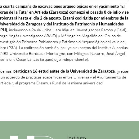
a cuarta campaña de excavaciones arqueológicas en el yacimiento "El
orau de la Tuta" en Artieda (Zaragoza) comenzó el pasado 8 de julio y se
rolongará hasta el día 2 de agosto. Estará codirigida por miembros de la
niversidad de Zaragoza y del Instituto de Patrimonio y Humanidades
IPH)
, incluyendo a Paula Uribe, Lara Íñiguez (Investigadora Ramón y Cajal),
orge Angás (Investigador ARAID) y Mª Ángeles Magallón del Grupo de
nvestigación Primeros Pobladores y Patrimonio Arqueológico del valle del
bro (P3A). La codirección también incluye a expertos del Institut Ausonius
NRS-Université Bordeaux Montaigne, con Milagros Navarro, José Ángel
sensio, y Óscar Lanzas (arqueólogo independiente).
Además,
participan 16 estudiantes de la Universidad de Zaragoza
, gracias
 un acuerdo de prácticas académicas entre Universa y el Ayuntamiento de
rtieda, y al programa Erasmus Rural de la misma universidad.
+