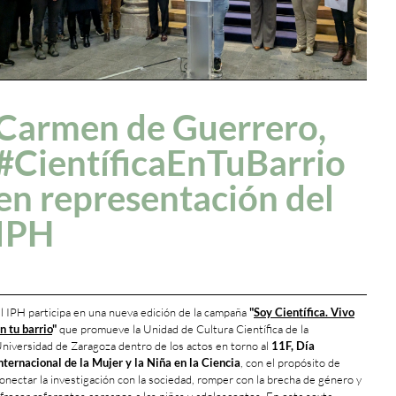
Carmen de Guerrero,
#CientíficaEnTuBarrio
en representación del
IPH
l IPH participa en una nueva edición de la campaña
"
Soy Científica. Vivo
n tu barrio
"
que promueve la Unidad de Cultura Científica de la
niversidad de Zaragoza dentro de los actos en torno al
11F, Día
nternacional de la Mujer y la Niña en la Ciencia
, con el propósito de
onectar la investigación con la sociedad, romper con la brecha de género y