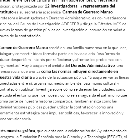
frecer referentes cercanos a las niñas y adolescentes. En esta sexta
dición, protagonizada por
12 investigadoras
, la
representante del
nstituto
es su secretaria académica,
Carmen de Guerrero Manso
.
rofesora e investigadora en Derecho Administrativo, es co-investigadora
rincipal del Grupo de Investigación ADESTER y dirige la Cátedra IACS de
uevas formas de gestión pública de investigación e innovación en salud a
ravés de la contratación.
armen de Guerrero Manso
creció en una familia numerosa en la que leer,
ialogar y compartir ideas formaba parte de la vida diaria, "esa forma de
ducar despertó mi interés por reflexionar y afrontar los problemas con
rgumentos". Hoy trabaja en el ámbito del
Derecho Administrativo
, una
iencia social que analiza
cómo las normas influyen directamente en
uestra vida diaria
a través de la actuación pública: "trabajo en varias líneas
onectadas entre sí: urbanismo, medio ambiente, patrimonio cultural y
ontratación pública". Investiga sobre cómo se diseñan las ciudades, cómo
e cuida el entorno que nos rodea y cómo se salvaguarda el patrimonio que
orma parte de nuestra historia compartida. También analiza cómo las
dministraciones públicas pueden utilizar la contratación como una
erramienta estratégica para impulsar políticas, favorecer la innovación y
enerar valor social.
sta
muestra gráfica
, que cuenta con la colaboración del Ayuntamiento de
aragoza, la Fundación Española para la Ciencia y la Tecnología (FECYT), el