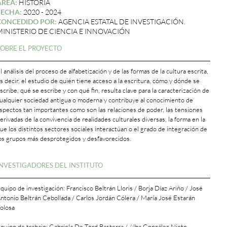
ÁREA:
HISTORIA
FECHA:
2020 - 2024
CONCEDIDO POR:
AGENCIA ESTATAL DE INVESTIGACIÓN.
MINISTERIO DE CIENCIA E INNOVACIÓN
SOBRE EL PROYECTO
l análisis del proceso de alfabetización y de las formas de la cultura escrita,
s decir, el estudio de quién tiene acceso a la escritura, cómo y dónde se
scribe, qué se escribe y con qué fin, resulta clave para la caracterización de
ualquier sociedad antigua o moderna y contribuye al conocimiento de
spectos tan importantes como son las relaciones de poder, las tensiones
erivadas de la convivencia de realidades culturales diversas, la forma en la
ue los distintos sectores sociales interactúan o el grado de integración de
os grupos más desprotegidos y desfavorecidos.
+
INVESTIGADORES DEL INSTITUTO
quipo de investigación: Francisco Beltrán Lloris / Borja Díaz Ariño / José
ntonio Beltrán Cebollada / Carlos Jordán Cólera / María José Estarán
olosa
quipo de trabajo: Gabriela De Tord Basterra / Alba González Nieto