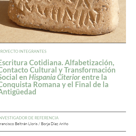
PROYECTO INTEGRANTES
Escritura Cotidiana. Alfabetización,
Contacto Cultural y Transformación
Social en
Hispania Citerior
entre la
Conquista Romana y el Final de la
Antigüedad
INVESTIGADOR DE REFERENCIA
rancisco Beltrán Lloris / Borja Díaz Ariño