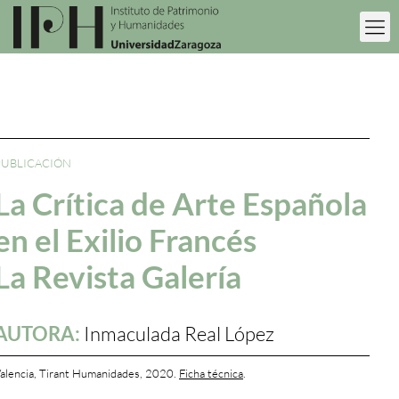
PUBLICACIÓN
La Crítica de Arte Española
en el Exilio Francés
La Revista Galería
AUTORA:
Inmaculada Real López
alencia, Tirant Humanidades, 2020.
Ficha técnica
.