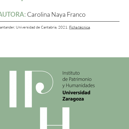
AUTORA:
Carolina Naya Franco
antander, Universidad de Cantabria, 2021.
Ficha técnica
.