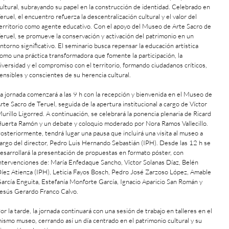
ultural, subrayando su papel en la construcción de identidad. Celebrado en
eruel, el encuentro refuerza la descentralización cultural y el valor del
erritorio como agente educativo. Con el apoyo del Museo de Arte Sacro de
eruel, se promueve la conservación y activación del patrimonio en un
ntorno significativo. El seminario busca repensar la educación artística
omo una práctica transformadora que fomente la participación, la
iversidad y el compromiso con el territorio, formando ciudadanos críticos,
ensibles y conscientes de su herencia cultural.
a jornada comenzará a las 9 h con la recepción y bienvenida en el Museo de
rte Sacro de Teruel, seguida de la apertura institucional a cargo de Víctor
urillo Ligorred. A continuación, se celebrará la ponencia plenaria de Ricard
uerta Ramón y un debate y coloquio moderado por Nora Ramos Vallecillo.
osteriormente, tendrá lugar una pausa que incluirá una visita al museo a
argo del director, Pedro Luis Hernando Sebastián (IPH). Desde las 12 h se
esarrollará la presentación de propuestas en formato póster, con
ntervenciones de: María Enfedaque Sancho, Víctor Solanas Díaz, Belén
íez Atienza (IPH), Leticia Fayos Bosch, Pedro José Zarzoso López, Amable
arcía Enguita, Estefanía Monforte García, Ignacio Aparicio San Román y
esús Gerardo Franco Calvo.
or la tarde, la jornada continuará con una sesión de trabajo en talleres en el
ismo museo, cerrando así un día centrado en el patrimonio cultural y su