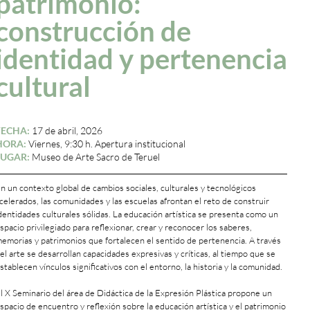
patrimonio:
construcción de
identidad y pertenencia
cultural
FECHA:
17 de abril, 2026
HORA:
Viernes, 9:30 h. Apertura institucional
LUGAR:
Museo de Arte Sacro de Teruel
n un contexto global de cambios sociales, culturales y tecnológicos
celerados, las comunidades y las escuelas afrontan el reto de construir
dentidades culturales sólidas. La educación artística se presenta como un
spacio privilegiado para reflexionar, crear y reconocer los saberes,
emorias y patrimonios que fortalecen el sentido de pertenencia. A través
el arte se desarrollan capacidades expresivas y críticas, al tiempo que se
stablecen vínculos significativos con el entorno, la historia y la comunidad.
l X Seminario del área de Didáctica de la Expresión Plástica propone un
spacio de encuentro y reflexión sobre la educación artística y el patrimonio