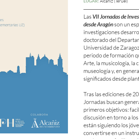
LUGAR:
Alcañiz (Teruel)
Las
VII Jornadas de Inves
desde Aragón
son un esp
investigaciones desarro
doctorado del Departame
Universidad de Zaragoza
periodo de formación qu
Arte, la musicología, la c
museología y, en general
significados desde plan
Tras las ediciones de 2
Jornadas buscan genera
primeros objetivos: facil
discusión en torno a lo
están siguiendo los jóve
convertirse en un instr