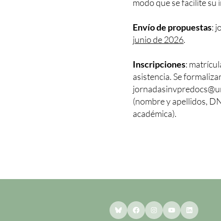
modo que se facilite su 
Envío de propuestas
: 
junio de 2026
.
Inscripciones
: matrícu
asistencia. Se formaliza
jornadasinvpredocs@uni
(nombre y apellidos, DN
académica).
Bluesky
Facebook
Instagram
YouTube
LinkedI