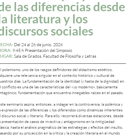
de las diferencias desde
la literatura y los
discursos sociales
FECHA:
Del 24 al 26 de junio, 2026
HORA:
9:45 h Presentación del Simposio
LUGAR:
Sala de Grados, Facultad de Filosofía y Letras
l polemismo, uno de los rasgos definidores del didactismo estético,
dquiere una relevancia singular en el contexto histórico y cultural de
uestros días. La fundamentación de la identidad (y hasta de la dignidad) en
l conflicto es una de las características del «yo moderno», básicamente
ntagónico, fundamentación que encuentra innegables raíces en el pasado.
ste seminario aspira, entonces, a indagar en la controversia, la polémica y
a expresión de las diferencias y los diferendos como dinámicas inherentes
l discurso social y literario. Para ello, recorrerá diversas estaciones, desde
a presentación de casos de invectiva y antagonismo en la Antigüedad
lásica, hasta el análisis pragmático de las estrategias y efectos del insulto,
asando por su proyección en la crítica y la creación literaria en el mundo