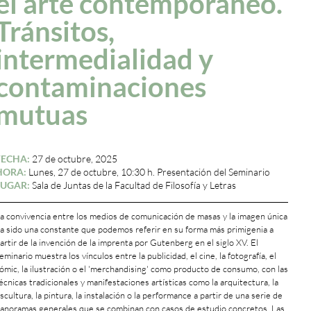
el arte contemporáneo.
Tránsitos,
intermedialidad y
contaminaciones
mutuas
FECHA:
27 de octubre, 2025
HORA:
Lunes, 27 de octubre, 10:30 h. Presentación del Seminario
LUGAR:
Sala de Juntas de la Facultad de Filosofía y Letras
a convivencia entre los medios de comunicación de masas y la imagen única
a sido una constante que podemos referir en su forma más primigenia a
artir de la invención de la imprenta por Gutenberg en el siglo XV. El
eminario muestra los vínculos entre la publicidad, el cine, la fotografía, el
ómic, la ilustración o el 'merchandising' como producto de consumo, con las
écnicas tradicionales y manifestaciones artísticas como la arquitectura, la
scultura, la pintura, la instalación o la performance a partir de una serie de
anoramas generales que se combinan con casos de estudio concretos. Las