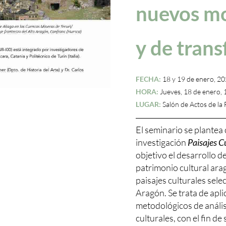
nuevos mo
y de trans
FECHA:
18 y 19 de enero, 20
HORA:
Jueves, 18 de enero, 
LUGAR:
Salón de Actos de la 
El seminario se plante
investigación
Paisajes C
objetivo el desarrollo 
patrimonio cultural ara
paisajes culturales se
Aragón. Se trata de apl
metodológicos de análisi
culturales, con el fin de