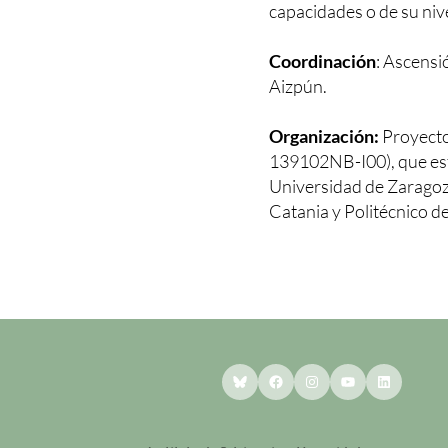
capacidades o de su niv
Coordinación
: Ascensi
Aizpún.
Organización:
Proyect
139102NB-I00), que est
Universidad de Zaragoza
Catania y Politécnico de 
Bluesky
Facebook
Instagram
YouTube
LinkedI