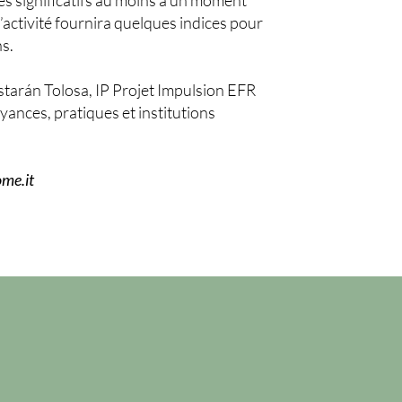
s significatifs au moins à un moment
’activité fournira quelques indices pour
s.
tarán Tolosa, IP Projet Impulsion EFR
nces, pratiques et institutions
ome.it
n