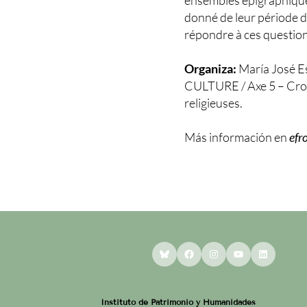
ensembles épigraphique
donné de leur période d
répondre à ces question
Organiza:
María José Es
CULTURE / Axe 5 – Croya
religieuses.
Más información en
efr
Bluesky
Facebook
Instagram
YouTube
LinkedI
Instituto de Patrimonio y Humanidades