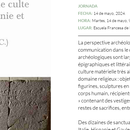
JORNADA
FECHA:
14 de mayo, 2024.
HORA:
Martes, 14 de mayo, 9
LUGAR:
Escuela Francesa de
La perspective archéolo
communication dans le 
archéologiques sont la
épigraphiques et littéra
culture matérielle très 
domaine religieux : obje
figurines, sculptures en
corps humain, récipients
» contenant des vestig
restes de sacrifices, ent
Des dizaines de sanctuair
Italie, Hispanie et Gaul