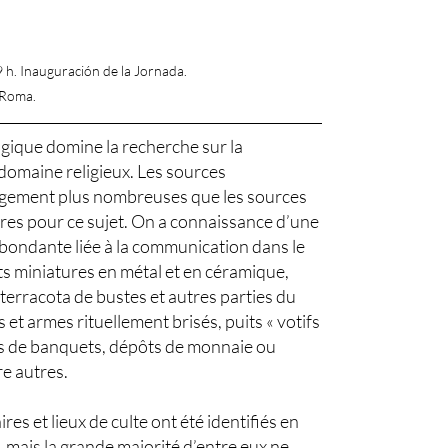
 h. Inauguración de la Jornada.
 Roma.
gique domine la recherche sur la
domaine religieux. Les sources
rgement plus nombreuses que les sources
ires pour ce sujet. On a connaissance d’une
abondante liée à la communication dans le
ts miniatures en métal et en céramique,
 terracota de bustes et autres parties du
 et armes rituellement brisés, puits « votifs
es de banquets, dépôts de monnaie ou
re autres.
es et lieux de culte ont été identifiés en
e, mais la grande majorité d’entre eux ne