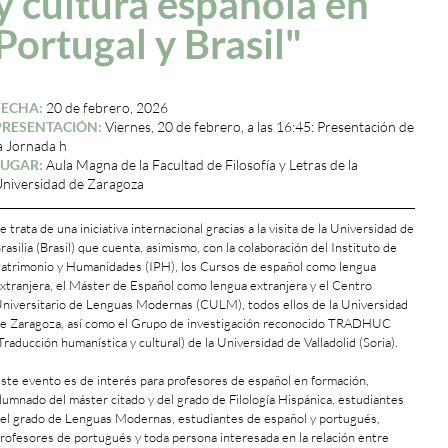
y cultura española en
Portugal y Brasil"
FECHA:
20 de febrero, 2026
PRESENTACIÓN:
Viernes, 20 de febrero, a las 16:45: Presentación de
a Jornada h
LUGAR:
Aula Magna de la Facultad de Filosofía y Letras de la
niversidad de Zaragoza
e trata de una iniciativa internacional gracias a la visita de la Universidad de
rasilia (Brasil) que cuenta, asimismo, con la colaboración del Instituto de
atrimonio y Humanidades (IPH), los Cursos de español como lengua
xtranjera, el Máster de Español como lengua extranjera y el Centro
niversitario de Lenguas Modernas (CULM), todos ellos de la Universidad
e Zaragoza, así como el Grupo de investigación reconocido TRADHUC
Traducción humanística y cultural) de la Universidad de Valladolid (Soria).
ste evento es de interés para profesores de español en formación,
lumnado del máster citado y del grado de Filología Hispánica, estudiantes
el grado de Lenguas Modernas, estudiantes de español y portugués,
rofesores de portugués y toda persona interesada en la relación entre