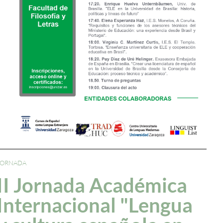
JORNADA
II Jornada Académica
Internacional "Lengua