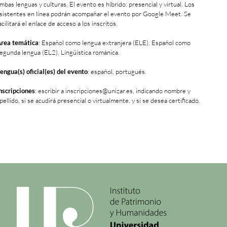
mbas lenguas y culturas. El evento es híbrido: presencial y virtual. Los
sistentes en línea podrán acompañar el evento por Google Meet. Se
acilitará el enlace de acceso a los inscritos.
rea temática
: Español como lengua extranjera (ELE), Español como
egunda lengua (EL2), Lingüística románica.
engua(s) oficial(es) del evento
: español, portugués.
nscripciones
: escribir a inscripciones@unizar.es, indicando nombre y
pellido, si se acudirá presencial o virtualmente, y si se desea certificado.