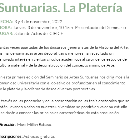
Suntuarias. La Platería
FECHA:
3 y 4 de noviembre, 2022
HORA:
Jueves, 3 de noviembre, 10:15 h. Presentación del Seminario
LUGAR:
Salón de Actos del CIFICE
antas veces apartadas de los discursos generalistas de la Historia del Arte,
as mal denominadas artes decorativas o menores han suscitado un
enovado interés en ciertos círculos académicos al calor de los estudios de
ultura material y de la deconstrucción del concepto mismo de Arte.
n esta primera edición del Seminario de Artes Suntuarias nos dirigimos a la
omunidad universitaria con el objetivo de profundizar en el conocimiento
e la platería y la orfebrería desde diversas perspectivas.
 través de las ponencias y de la presentación de las tesis doctorales que se
stán llevando a cabo en nuestra universidad se pondrá en valor su estudio
 se darán a conocer las principales características de esta producción.
irección:
Marc Millán Rabasa.
nscripciones:
Actividad gratuita.