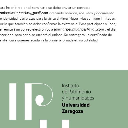
ara inscribirse en el seminario se debe enviar un correo a
eminariosuntuarias@gmail.com
indicando nombre, apellidos y documento
e identidad. Las plazas para la visita al Alma Mater Museum son limitadas,
or lo que también se debe confirmar la asistencia. Para participar en línea,
e remitirá un correo electrónico a
seminariosuntuarias@gmail.com
y el día
nterior al seminario se enviará el enlace. Se entregará un certificado de
sistencia a quienes acudan a la primera jornada en su totalidad.