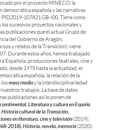
ocado por el proyecto MINECO: la
ión democrática española y las narrativas
as PID2019-107821 GB-I00. Tiene como
s los sucesivos proyectos nacionales y
as publicaciones que el actual Grupo de
ncia del Gobierno de Aragón,
s y relatos de la Transición), viene
07. Durante estos años, hemos trabajado
ra Española, producciones teatrales, cine y
ado, desde 1975 hasta la actualidad, el
mocrática española, la relación de la
 los
mass media
y la interdisciplinariedad
 nuestros trabajos. La base de datos
s publicaciones así lo ponen de
n sentimental. Literatura y cultura en España
;
Historia cultural de la Transición.
iones en literatura, cine y televisión
(2019);
968-2018). Historia, novela, memoria
(2020).