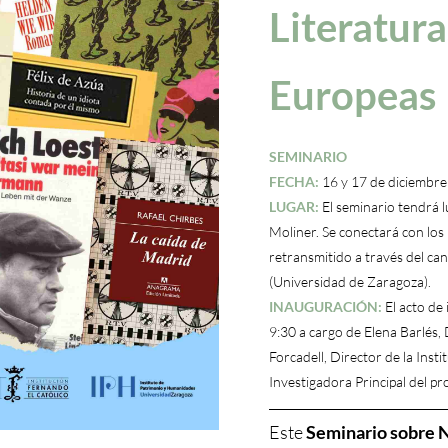
Literatura
Europeas
SEMINARIO
FECHA:
16 y 17 de diciembr
LUGAR:
El seminario tendrá l
Moliner. Se conectará con los
retransmitido a través del can
(Universidad de Zaragoza).
INAUGURACIÓN:
El acto de 
9:30 a cargo de Elena Barlés, 
Forcadell, Director de la Inst
Investigadora Principal de
Este
Seminario sobre 