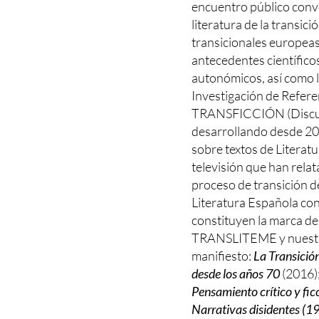
encuentro público conv
literatura de la transic
transicionales europe
antecedentes científico
autonómicos, así como l
Investigación de Refere
TRANSFICCIÓN (Discurso
desarrollando desde 20
sobre textos de Literatu
televisión que han relat
proceso de transición de
Literatura Española con
constituyen la marca de
TRANSLITEME y nuestra
manifiesto:
La Transició
desde los años 70
(2016)
Pensamiento crítico y ficc
Narrativas disidentes (1