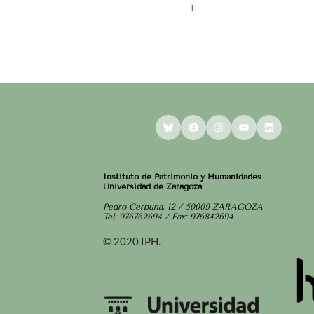
+
Bluesky
Facebook
Instagram
YouTube
LinkedI
Instituto de Patrimonio y Humanidades
Universidad de Zaragoza
Pedro Cerbuna, 12 / 50009 ZARAGOZA
Tel: 976762694 / Fax: 976842694
© 2020 IPH.