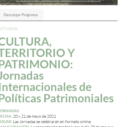
Descargar Programa
ACTIVIDAD
CULTURA,
TERRITORIO Y
PATRIMONIO:
Jornadas
Internacionales de
Políticas Patrimoniales
JORNADAS
FECHA:
20 y 21 de mayo de 2021
LUGAR:
Las Jornadas se celebrarán en formato online.
INAUGURACIÓN:
La presentación tendrá lugar el día 20 de mayo a