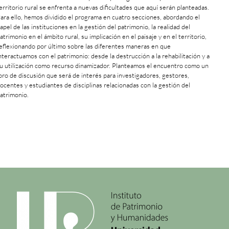
erritorio rural se enfrenta a nuevas dificultades que aquí serán planteadas.
ara ello, hemos dividido el programa en cuatro secciones, abordando el
apel de las instituciones en la gestión del patrimonio, la realidad del
atrimonio en el ámbito rural, su implicación en el paisaje y en el territorio,
eflexionando por último sobre las diferentes maneras en que
nteractuamos con el patrimonio: desde la destrucción a la rehabilitación y a
u utilización como recurso dinamizador. Planteamos el encuentro como un
oro de discusión que será de interés para investigadores, gestores,
ocentes y estudiantes de disciplinas relacionadas con la gestión del
atrimonio.
+