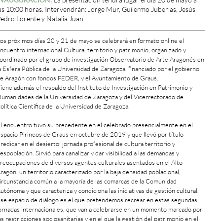
as 10:00 horas. Intervendrán: Jorge Mur, Guilermo Juberias, Jesús
edro Lorente y Natalia Juan.
os próximos días 20 y 21 de mayo se celebrará en formato online el
ncuentro internacional Cultura, territorio y patrimonio, organizado y
oordinado por el grupo de investigación Observatorio de Arte Aragonés en
a Esfera Pública de la Universidad de Zaragoza, financiado por el gobierno
e Aragón con fondos FEDER, y el Ayuntamiento de Graus.
iene además el respaldo del Instituto de Investigación en Patrimonio y
umanidades de la Universidad de Zaragoza y del Vicerrectorado de
olítica Científica de la Universidad de Zaragoza.
l encuentro tuvo su precedente en el celebrado presencialmente en el
spacio Pirineos de Graus en octubre de 2019 y que llevó por título
redicar en el desierto: jornada profesional de cultura territorio y
espoblación. Sirvió para canalizar y dar visibilidad a las demandas y
reocupaciones de diversos agentes culturales asentados en el Alto
ragón, un territorio caracterizado por la baja densidad poblacional,
ircunstancia común a la mayoría de las comarcas de la Comunidad
utónoma y que caracteriza y condiciona las iniciativas de gestión cultural.
se espacio de diálogo es el que pretendemos recrear en estas segundas
ornadas internacionales, que van a celebrarse en un momento marcado por
as restricciones sociosanitarias y en el que la gestión del patrimonio en el