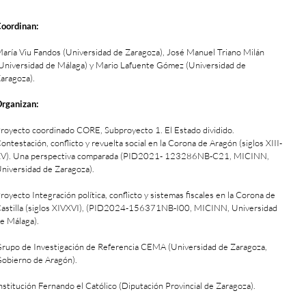
oordinan:
aría Viu Fandos (Universidad de Zaragoza), José Manuel Triano Milán
Universidad de Málaga) y Mario Lafuente Gómez (Universidad de
aragoza).
rganizan:
royecto coordinado CORE, Subproyecto 1. El Estado dividido.
ontestación, conflicto y revuelta social en la Corona de Aragón (siglos XIII-
V). Una perspectiva comparada (PID2021- 123286NB-C21, MICINN,
niversidad de Zaragoza).
royecto Integración política, conflicto y sistemas fiscales en la Corona de
astilla (siglos XIVXVI), (PID2024-156371NB-I00, MICINN, Universidad
e Málaga).
rupo de Investigación de Referencia CEMA (Universidad de Zaragoza,
obierno de Aragón).
nstitución Fernando el Católico (Diputación Provincial de Zaragoza).