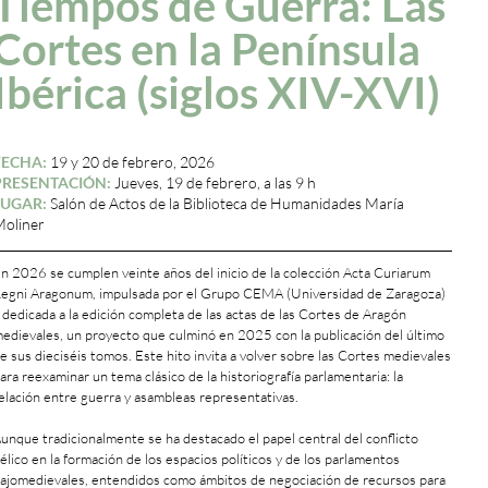
Tiempos de Guerra: Las
Cortes en la Península
Ibérica (siglos XIV-XVI)
FECHA:
19 y 20 de febrero, 2026
PRESENTACIÓN:
Jueves, 19 de febrero, a las 9 h
LUGAR:
Salón de Actos de la Biblioteca de Humanidades María
oliner
n 2026 se cumplen veinte años del inicio de la colección Acta Curiarum
egni Aragonum, impulsada por el Grupo CEMA (Universidad de Zaragoza)
 dedicada a la edición completa de las actas de las Cortes de Aragón
edievales, un proyecto que culminó en 2025 con la publicación del último
e sus dieciséis tomos. Este hito invita a volver sobre las Cortes medievales
ara reexaminar un tema clásico de la historiografía parlamentaria: la
elación entre guerra y asambleas representativas.
unque tradicionalmente se ha destacado el papel central del conflicto
élico en la formación de los espacios políticos y de los parlamentos
ajomedievales, entendidos como ámbitos de negociación de recursos para