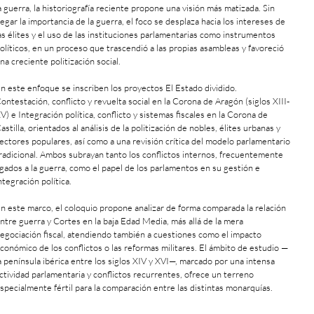
a guerra, la historiografía reciente propone una visión más matizada. Sin
egar la importancia de la guerra, el foco se desplaza hacia los intereses de
as élites y el uso de las instituciones parlamentarias como instrumentos
olíticos, en un proceso que trascendió a las propias asambleas y favoreció
na creciente politización social.
n este enfoque se inscriben los proyectos El Estado dividido.
ontestación, conflicto y revuelta social en la Corona de Aragón (siglos XIII-
V) e Integración política, conflicto y sistemas fiscales en la Corona de
astilla, orientados al análisis de la politización de nobles, élites urbanas y
ectores populares, así como a una revisión crítica del modelo parlamentario
radicional. Ambos subrayan tanto los conflictos internos, frecuentemente
igados a la guerra, como el papel de los parlamentos en su gestión e
ntegración política.
n este marco, el coloquio propone analizar de forma comparada la relación
ntre guerra y Cortes en la baja Edad Media, más allá de la mera
egociación fiscal, atendiendo también a cuestiones como el impacto
conómico de los conflictos o las reformas militares. El ámbito de estudio —
a península ibérica entre los siglos XIV y XVI—, marcado por una intensa
ctividad parlamentaria y conflictos recurrentes, ofrece un terreno
specialmente fértil para la comparación entre las distintas monarquías.