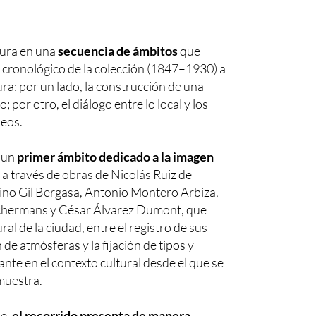
tura en una
secuencia de ámbitos
que
o cronológico de la colección (1847–1930) a
ura: por un lado, la construcción de una
; por otro, el diálogo entre lo local y los
peos.
n un
primer ámbito dedicado a la imagen
o a través de obras de Nicolás Ruiz de
stino Gil Bergasa, Antonio Montero Arbiza,
schermans y César Álvarez Dumont, que
al de la ciudad, entre el registro de sus
 de atmósferas y la fijación de tipos y
tante en el contexto cultural desde el que se
 muestra.
ue,
el recorrido presenta de manera