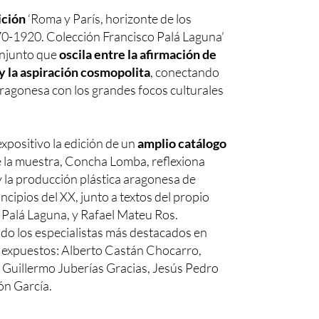
ición
‘Roma y París, horizonte de los
70-1920. Colección Francisco Palá Laguna’
onjunto que
oscila entre la afirmación de
y la aspiración cosmopolita
, conectando
 aragonesa con los grandes focos culturales
positivo la edición de un
amplio catálogo
de la muestra, Concha Lomba, reflexiona
y la producción plástica aragonesa de
rincipios del XX, junto a textos del propio
o Palá Laguna, y Rafael Mateu Ros.
do los especialistas más destacados en
s expuestos: Alberto Castán Chocarro,
 Guillermo Juberías Gracias, Jesús Pedro
ón García.