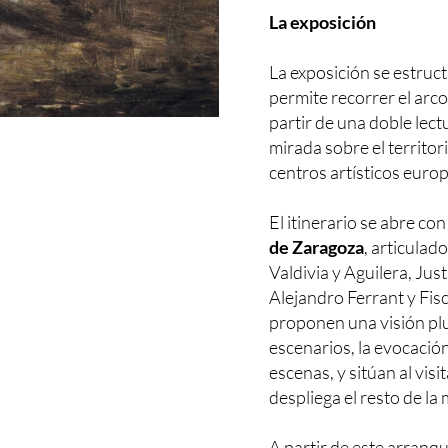
La exposición
La exposición se estruc
permite recorrer el arc
partir de una doble lect
mirada sobre el territorio
centros artísticos euro
El itinerario se abre co
de Zaragoza
, articulad
Valdivia y Aguilera, Ju
Alejandro Ferrant y Fi
proponen una visión plur
escenarios, la evocación
escenas, y sitúan al visi
despliega el resto de la
A partir de este arranq