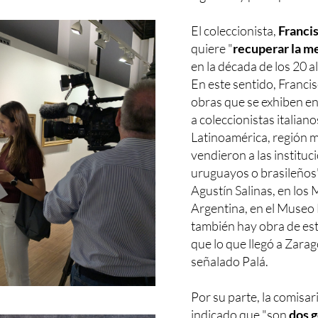
El coleccionista,
Franci
quiere "
recuperar la m
en la década de los 20 al
En este sentido, Franci
obras que se exhiben e
a coleccionistas italian
Latinoamérica, región m
vendieron a las instituc
uruguayos o brasileños"
Agustín Salinas, en lo
Argentina, en el Museo 
también hay obra de est
que lo que llegó a Zara
señalado Palá.
Por su parte, la comisar
indicado que "son
dos g