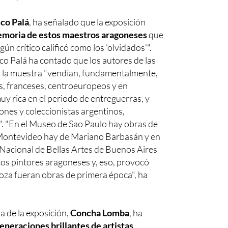
sco Palá
, ha señalado que la exposición
emoria de estos maestros aragoneses
que
gún crítico calificó como los 'olvidados'".
sco Palá ha contado que los autores de las
n la muestra "vendían, fundamentalmente,
os, franceses, centroeuropeos y en
uy rica en el periodo de entreguerras, y
iones y coleccionistas argentinos,
. "En el Museo de Sao Paulo hay obras de
s Montevideo hay de Mariano Barbasán y en
Nacional de Bellas Artes de Buenos Aires
os pintores aragoneses y, eso, provocó
goza fueran obras de primera época", ha
ia de la exposición,
Concha Lomba
, ha
eneraciones brillantes de artistas