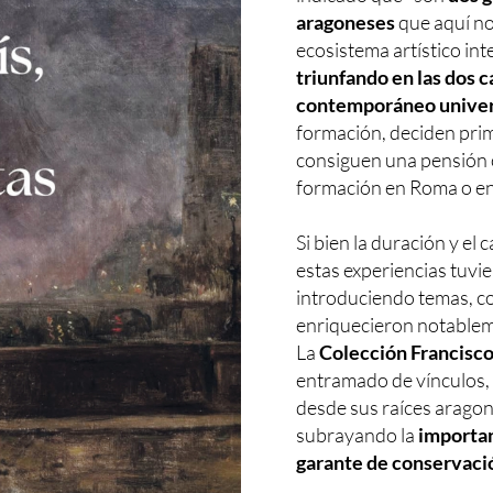
aragoneses
que aquí no
ecosistema artístico int
triunfando en las dos 
contemporáneo univers
formación, deciden prim
consiguen una pensión 
formación en Roma o en 
Si bien la duración y el 
estas experiencias tuvie
introduciendo temas, c
enriquecieron notableme
La
Colección Francisc
entramado de vínculos, 
desde sus raíces aragon
subrayando la
importan
garante de conservaci