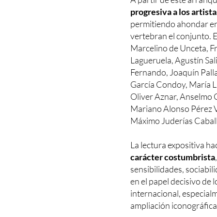
progresiva a los artis
permitiendo ahondar en 
vertebran el conjunto. 
Marcelino de Unceta, Fr
Lagueruela, Agustín Sal
Fernando, Joaquín Palla
García Condoy, María Lu
Oliver Aznar, Anselmo 
Mariano Alonso Pérez V
Máximo Juderías Caballe
La lectura expositiva ha
carácter costumbrista
sensibilidades, sociabil
en el papel decisivo de 
internacional, especialm
ampliación iconográfica