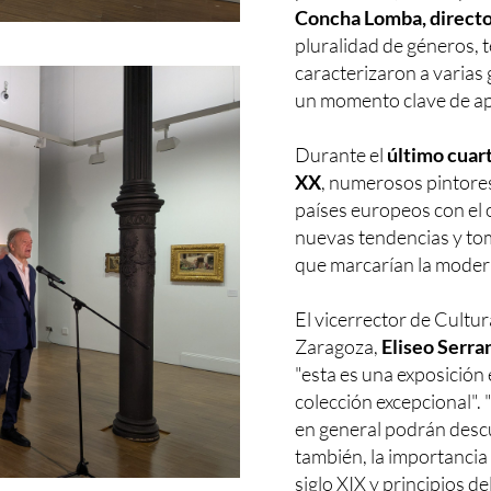
Concha Lomba, directo
pluralidad de géneros, t
caracterizaron a varias
un momento clave de ape
Durante el
último cuart
XX
, numerosos pintores
países europeos con el 
nuevas tendencias y tom
que marcarían la modern
El vicerrector de Cultu
Zaragoza,
Eliseo Serra
"esta es una exposición
colección excepcional". 
en general podrán descub
también, la importancia 
siglo XIX y principios de