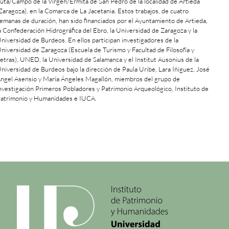
uta/Campo de la Virgen/Ermita de San Pedro de la localidad de Artieda
Zaragoza), en la Comarca de La Jacetania. Estos trabajos, de cuatro
emanas de duración, han sido financiados por el Ayuntamiento de Artieda,
a Confederación Hidrográfica del Ebro, la Universidad de Zaragoza y la
niversidad de Burdeos. En ellos participan investigadores de la
niversidad de Zaragoza (Escuela de Turismo y Facultad de Filosofía y
etras), UNED, la Universidad de Salamanca y el Institut Ausonius de la
niversidad de Burdeos bajo la dirección de Paula Uribe, Lara Íñiguez, José
ngel Asensio y María Ángeles Magallón, miembros del grupo de
nvestigación Primeros Pobladores y Patrimonio Arqueológico, Instituto de
atrimonio y Humanidades e IUCA.
+