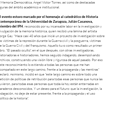
 Memoria Democrática, Ángel Víctor Torres, así como de destacadas
iguras del ámbito académico e institucional.
l evento estuvo marcado por el homenaje al catedrático de Historia
ontemporánea de la Universidad de Zaragoza, Julián Casanova,
iembro del IPH
, reconocido por su incansable labor en la investigación y
ivulgación de la memoria histórica, quien recibió una lámina del artista
orge Gay. "Hace casi 40 años que inicié un proyecto de investigación sobre
as víctimas de la represión durante la Guerra civil y la posguerra, víctimas
e la Guerra Civil y del franquismo. Aquello tuvo como resultado un primer
ibro, "El pasado oculto", en el que después, con otras investigadoras,
istoriadoras e historiadores, hemos seguido indagando, desempolvando
rchivos, construyendo una visión libre y rigurosa de aquel pasado. Por eso
ste reconocimiento lo extiendo a todas las personas que me han
compañado en este largo camino, frente a la propaganda y las mentiras"
eclaró. Asimismo, incidió en que "este largo camino es sobre todo una
etición de políticas de retribución para todas esas personas que nunca las
uvieron, para todas esas personas que todavía hoy están enterradas en
araderos desconocidos, Y un deseo para el futuro: que la investigación, la
ndagación, no deje de estar presente, frente a la propaganda y el uso
olítico de la historia".
+