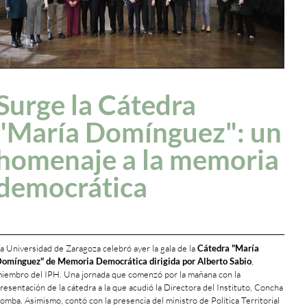
Surge la Cátedra
"María Domínguez": un
homenaje a la memoria
democrática
a Universidad de Zaragoza celebró ayer la gala de la
Cátedra "María
omínguez" de Memoria Democrática dirigida por Alberto Sabio
,
iembro del IPH. Una jornada que comenzó por la mañana con la
resentación de la cátedra a la que acudió la Directora del Instituto, Concha
omba. Asimismo, contó con la presencia del ministro de Política Territorial