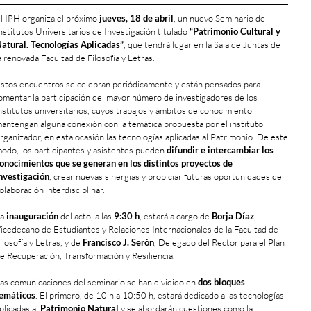
l IPH organiza el próximo
jueves, 18 de abril
, un nuevo Seminario de
nstitutos Universitarios de Investigación titulado
“Patrimonio Cultural y
atural. Tecnologías Aplicadas”
, que tendrá lugar en la Sala de Juntas de
a renovada Facultad de Filosofía y Letras.
stos encuentros se celebran periódicamente y están pensados para
omentar la participación del mayor número de investigadores de los
nstitutos universitarios, cuyos trabajos y ámbitos de conocimiento
antengan alguna conexión con la temática propuesta por el instituto
rganizador, en esta ocasión las tecnologías aplicadas al Patrimonio. De este
odo, los participantes y asistentes pueden
difundir e intercambiar los
onocimientos que se generan en los distintos proyectos de
nvestigación
, crear nuevas sinergias y propiciar futuras oportunidades de
olaboración interdisciplinar.
La
inauguración
del acto, a las
9:30 h
, estará a cargo de
Borja Díaz
,
icedecano de Estudiantes y Relaciones Internacionales de la Facultad de
ilosofía y Letras, y de
Francisco J. Serón
, Delegado del Rector para el Plan
e Recuperación, Transformación y Resiliencia.
as comunicaciones del seminario se han dividido en
dos bloques
emáticos
. El primero, de 10 h a 10:50 h, estará dedicado a las tecnologías
plicadas al
Patrimonio Natural
y se abordarán cuestiones como la