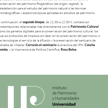
onservación del patrimonio fitogenético (de origen vegetal), la
eledetección para el estudio del patrimonio natural o las técnicas
romatográficas y espectroscópicas aplicadas en estudios de patrimonio.
 continuación, el
segundo bloque
, de 11:30 a 12:30 h, contará con
resentaciones relacionadas más directamente con el
Patrimonio Cultural
,
omo los gemelos digitales para la conservación del patrimonio cultural, los
uevos protocolos de limpieza con láser en la conservación del patrimonio, o
as tecnologías al servicio de la difusión y la preservación del santuario de
eñalba de Villastar.
Cerrarán el seminario
la directora del IPH,
Concha
Lomba
, y la Vicerrectora de Política Científica,
Rosa Bolea
.