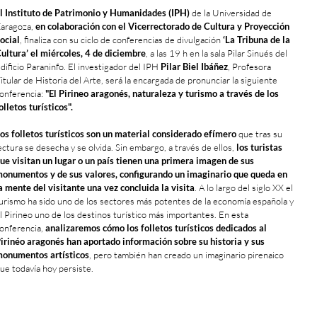
l Instituto de Patrimonio y Humanidades (IPH)
de la Universidad de
aragoza,
en colaboración con el Vicerrectorado de Cultura y Proyección
ocial
, finaliza con su ciclo de conferencias de divulgación
‘La Tribuna de la
ultura’ el miércoles, 4 de diciembre
, a las 19 h en la sala Pilar Sinués del
dificio Paraninfo. El investigador del IPH
Pilar Biel Ibáñez
, Profesora
itular de Historia del Arte, será la encargada de pronunciar la siguiente
onferencia:
"El Pirineo aragonés, naturaleza y turismo a través de los
olletos turísticos".
os folletos turísticos son un material considerado efímero
que tras su
ectura se desecha y se olvida. Sin embargo, a través de ellos,
los turistas
ue visitan un lugar o un país tienen una primera imagen de sus
onumentos y de sus valores, configurando un imaginario que queda en
a mente del visitante una vez concluida la visita
. A lo largo del siglo XX el
urismo ha sido uno de los sectores más potentes de la economía española y
l Pirineo uno de los destinos turístico más importantes. En esta
onferencia,
analizaremos cómo los folletos turísticos dedicados al
irinéo aragonés han aportado información sobre su historia y sus
onumentos artísticos
, pero también han creado un imaginario pirenaico
ue todavía hoy persiste.
+