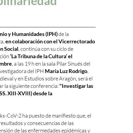
plinariedad
monio y Humanidades (IPH)
de la
za,
en colaboración con el Vicerrectorado
n Social
, continúa con su ciclo de
ación
‘La Tribuna de la Cultura’ el
embre
, a las 19 h en la sala Pilar Sinués del
investigadora del IPH
María Luz Rodrigo
,
ieval y en Estudios sobre Aragón, será el
 la siguiente conferencia:
"Investigar las
S. XIII-XVIII) desde la
arks-CoV-2 ha puesto de manifiesto que, el
resultados y consecuencias de las
ensión de las enfermedades epidémicas y