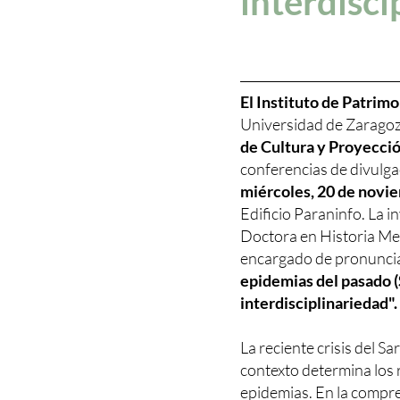
interdisci
El Instituto de Patri
Universidad de Zarago
de Cultura y Proyecció
conferencias de divulg
miércoles, 20 de novi
Edificio Paraninfo. La 
Doctora en Historia Med
encargado de pronunciar
epidemias del pasado (S
interdisciplinariedad".
La reciente crisis del S
contexto determina los 
epidemias. En la compr