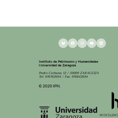
Bluesky
Facebook
Instagram
YouTube
LinkedI
Instituto de Patrimonio y Humanidades
Universidad de Zaragoza
Pedro Cerbuna, 12 / 50009 ZARAGOZA
Tel: 976762694 / Fax: 976842694
© 2020 IPH.