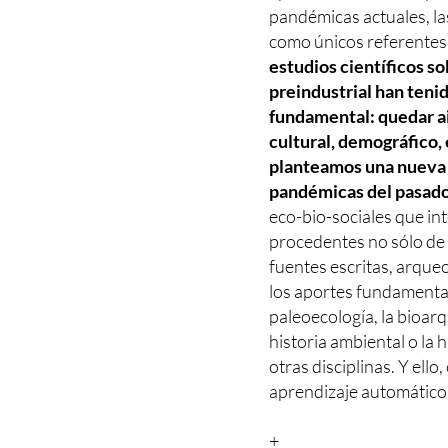
pandémicas actuales, l
como únicos referentes 
estudios científicos so
preindustrial han ten
fundamental: quedar ai
cultural, demográfico, 
planteamos una nueva
pandémicas del pasado
eco-bio-sociales que int
procedentes no sólo de 
fuentes escritas, arqueo
los aportes fundamentale
paleoecología, la bioarq
historia ambiental o la h
otras disciplinas. Y ello
aprendizaje automático 
+