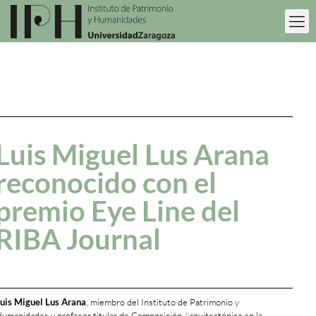
Luis Miguel Lus Arana
reconocido con el
premio Eye Line del
RIBA Journal
uis Miguel Lus Arana
, miembro del Instituto de Patrimonio y
umanidades y profesor titular de Composición Arquitectónica en la