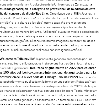
scuela de Ingeniería y Arquitectura de la Universidad de Zaragoza,
ha
esultado ganador, en la categoría de profesional, de la edición de este
ño del concurso de dibujo ‘Eye Line’
. Organizado por el RIBA Journal, la
evista del Royal Institute of British Architects. Eye Line -literalmente ‘línea
e visión’ o ‘a la altura de los ojos’- otorga cada año premios en dos
ategorías, estudiante y profesional, a imágenes “que transmitan la
rquitectura de manera brillante, [utilizando] cualquier medio o combinación
e medios (…) de aquellos que se encuentran en el nivel superior de la
epresentación gráfica.” El concurso premia imágenes de todo tipo, desde
ocetos conceptuales dibujados a mano hasta renderizados y collages
igitales, o incluso entradas realizadas con inteligencia artificial.
Welcome to Tribuneville”
, la propuesta ganadora presentada por Lus
rana, arquitecto e ilustrador, se trata de una ilustración a lápiz tratada y
oloreada digitalmente
. Realizada originalmente en 2022 para celebrar
os 100 años del icónico concurso internacional de arquitectura para la
onstrucción de la nueva sede del Chicago Tribune (1922)
, la ilustración
ue posteriormente publicada en la forma de una serie de viñetas satíricas
n la revista de arquitectura mexicana Arquine (otoño de 2023), de la que
us-Arana es colaborador habitual con una sección sobre Teoría, Historia y
rítica de la Arquitectura. A comienzos de 2024, el arquitecto e ilustrador
a ampliaría hasta generar un panorama con un tamaño de 3122 x 659 mm
ue sirve como base a una videoinstalación que se exhibirá en el espacio