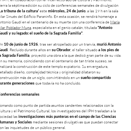
ierra la séptima edición su ciclo de conferencias semanales de divulgación
La tribuna de la cultura'
este
miércoles, 24 de junio
, a las 19 h en la sala
ilar Sinués del Edificio Paraninfo. En esta ocasión, se rendirá homenaje a
ntonio Gaudí en el centenario de su muerte con una conferencia de
María
ilar Poblador Muga
, especialista en el genio catalán, titulada
"Antonio
audí y su legado: el sueño de la Sagrada Familia"
.
Un
10 de junio de 1926
, tras ser atropellado por un tranvía,
murió Antonio
audí
. Recluido durante años en
su Obrador
, el taller situado
a los pies de
a Sagrada Familia
, proyectó una obra a la que dedicó gran parte de su vida.
n su memoria, coincidiendo con el centenario de tan triste suceso, se
nalizará la construcción de este templo expiatorio. Su envergadura,
etallado diseño, complejidad técnica y originalidad dilataron su
onstrucción más de un siglo, convirtiéndolo en un
sueño compartido
urante generaciones
que todavía no ha concluido.
onferencias semanales
omando como punto de partida asuntos candentes relacionados con la
ultura y el Patrimonio Cultural, los investigadores del IPH trasladan a la
ociedad las
investigaciones más punteras en el campo de las Ciencias
umanas y Sociales
mediante sesiones divulgativas que puedan conectar
on las inquietudes de un público general.