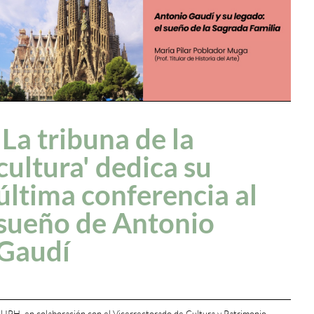
'La tribuna de la
cultura' dedica su
última conferencia al
sueño de Antonio
Gaudí
l IPH, en colaboración con el Vicerrectorado de Cultura y Patrimonio,