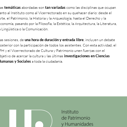
Las
temáticas
abordadas son
tan variadas
como las disciplinas que ocupan
anto al Instituto como al Vicerrectorado en su quehacer diario: desde el
rte, el Patrimonio, la Historia y la Arqueología, hasta el Derecho y la
conomía, pasando por la Filosofía, la Estética, la Arquitectura, la Literatura,
a Lingüística o la Comunicación.
as sesiones, de
una hora de duración y entrada libre
, incluyen un debate
osterior con la participación de todos los asistentes. Con esta actividad, el
PH y el Vicerrectorado de Cultura y Patrimonio unen fuerzas con el
bjetivo de acercar la cultura y las últimas
investigaciones en Ciencias
umanas y Sociales
a toda la ciudadanía.