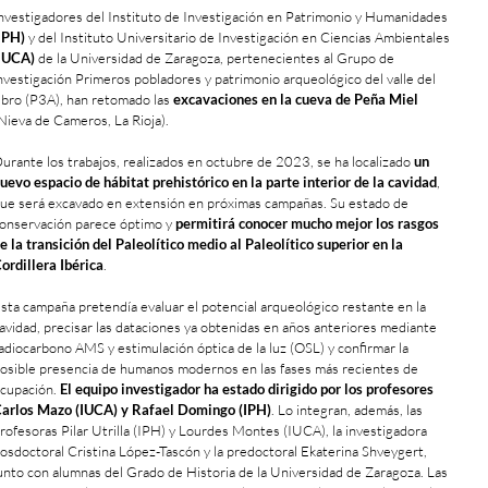
nvestigadores del Instituto de Investigación en Patrimonio y Humanidades
IPH)
y del Instituto Universitario de Investigación en Ciencias Ambientales
IUCA)
de la Universidad de Zaragoza, pertenecientes al Grupo de
nvestigación Primeros pobladores y patrimonio arqueológico del valle del
bro (P3A), han retomado las
excavaciones en la cueva de Peña Miel
Nieva de Cameros, La Rioja).
urante los trabajos, realizados en octubre de 2023, se ha localizado
un
uevo espacio de hábitat prehistórico en la parte interior de la cavidad
,
ue será excavado en extensión en próximas campañas. Su estado de
onservación parece óptimo y
permitirá conocer mucho mejor los rasgos
e la transición del Paleolítico medio al Paleolítico superior en la
ordillera Ibérica
.
sta campaña pretendía evaluar el potencial arqueológico restante en la
avidad, precisar las dataciones ya obtenidas en años anteriores mediante
adiocarbono AMS y estimulación óptica de la luz (OSL) y confirmar la
osible presencia de humanos modernos en las fases más recientes de
cupación.
El equipo investigador ha estado dirigido por los profesores
arlos Mazo (IUCA) y Rafael Domingo (IPH)
. Lo integran, además, las
rofesoras Pilar Utrilla (IPH) y Lourdes Montes (IUCA), la investigadora
osdoctoral Cristina López-Tascón y la predoctoral Ekaterina Shveygert,
unto con alumnas del Grado de Historia de la Universidad de Zaragoza. Las