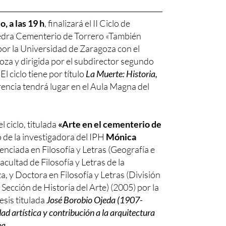
o, a las 19 h
, finalizará el II Ciclo de
edra Cementerio de Torrero «También
or la Universidad de Zaragoza con el
za y dirigida por el subdirector segundo
El ciclo tiene por título
La Muerte: Historia,
rencia tendrá lugar en el Aula Magna del
l ciclo, titulada
«Arte en el cementerio de
o de la investigadora del IPH
Mónica
icenciada en Filosofía y Letras (Geografía e
acultad de Filosofía y Letras de la
, y Doctora en Filosofía y Letras (División
 Sección de Historia del Arte) (2005) por la
esis titulada
José Borobio Ojeda (1907-
ad artística y contribución a la arquitectura
a.