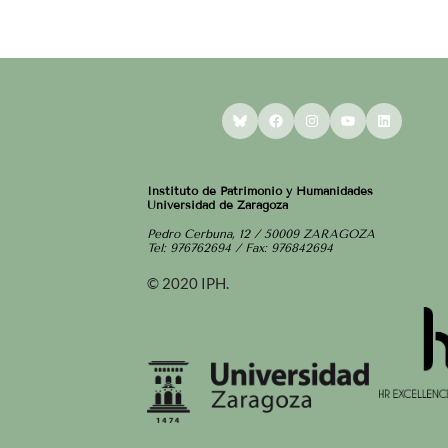
Bluesky
Facebook
Instagram
YouTube
LinkedI
Instituto de Patrimonio y Humanidades
Universidad de Zaragoza
Pedro Cerbuna, 12 / 50009 ZARAGOZA
Tel: 976762694 / Fax: 976842694
© 2020 IPH.