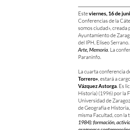
Este
viernes, 16 de juni
Conferencias de la Cát
somos ciudad», creada p
Ayuntamiento de Zarago
del IPH, Eliseo Serrano. 
Arte, Memoria
. La confe
Paraninfo.
La cuarta conferencia de
Torrero»
, estará a carg
Vázquez Astorga
. Es l
Historia) (1996) por la F
Universidad de Zaragoza
de Geografía e Historia,
misma Facultad, con la t
1984): formación, activid
aragonesa contemporáne