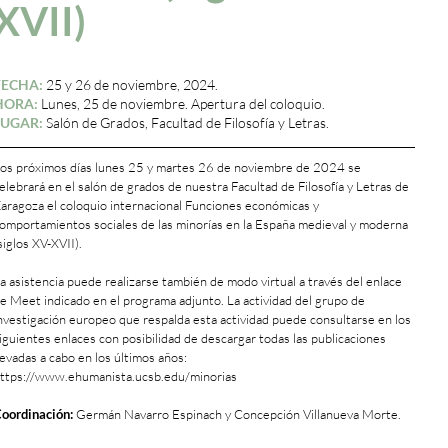
XVII)
FECHA:
25 y 26 de noviembre, 2024.
HORA:
Lunes, 25 de noviembre. Apertura del coloquio.
LUGAR:
Salón de Grados, Facultad de Filosofía y Letras.
os próximos días lunes 25 y martes 26 de noviembre de 2024 se
elebrará en el salón de grados de nuestra Facultad de Filosofía y Letras de
aragoza el coloquio internacional Funciones económicas y
omportamientos sociales de las minorías en la España medieval y moderna
siglos XV-XVII).
a asistencia puede realizarse también de modo virtual a través del enlace
e Meet indicado en el programa adjunto. La actividad del grupo de
nvestigación europeo que respalda esta actividad puede consultarse en los
iguientes enlaces con posibilidad de descargar todas las publicaciones
levadas a cabo en los últimos años:
ttps://www.ehumanista.ucsb.edu/minorias
oordinación:
Germán Navarro Espinach y Concepción Villanueva Morte.