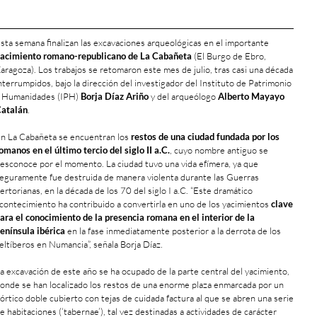
sta semana finalizan las excavaciones arqueológicas en el importante
acimiento romano-republicano de La Cabañeta
(El Burgo de Ebro,
aragoza). Los trabajos se retomaron este mes de julio, tras casi una década
nterrumpidos, bajo la dirección del investigador del Instituto de Patrimonio
 Humanidades (IPH)
Borja Díaz Ariño
y del arqueólogo
Alberto Mayayo
atalán
.
n La Cabañeta se encuentran los
restos de una ciudad fundada por los
omanos en el último tercio del siglo II a.C.
, cuyo nombre antiguo se
esconoce por el momento. La ciudad tuvo una vida efímera, ya que
eguramente fue destruida de manera violenta durante las Guerras
ertorianas, en la década de los 70 del siglo I a.C. “Este dramático
contecimiento ha contribuido a convertirla en uno de los yacimientos
clave
ara el conocimiento de la presencia romana en el interior de la
enínsula ibérica
en la fase inmediatamente posterior a la derrota de los
eltíberos en Numancia”, señala Borja Díaz.
a excavación de este año se ha ocupado de la parte central del yacimiento,
onde se han localizado los restos de una enorme plaza enmarcada por un
órtico doble cubierto con tejas de cuidada factura al que se abren una serie
e habitaciones (‘tabernae’), tal vez destinadas a actividades de carácter