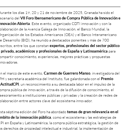
urante los días 19, 20 y 21 de noviembre de 2025, Granada ha sido el
scenario del
VII Foro Iberoamericano de Compra Pública de Innovación e
nnovación Abierta
. Este evento, organizado CDTI innovación y con la
olaboración de la Axencia Galega de Innovación, el Banco Mundial, la
rganización de los Estados Americanos (OEA) y el Banco Interamericano
e Desarrollo (BID), ha reunido a destacados ponentes y más de 700
nscritos, entre los que constan
expertos, profesionales del sector público
 privado, académicos y profesionales de España y Latinoamérica
para
ompartir conocimiento, experiencias, mejores prácticas y propuestas
nnovadoras.
n el marco de este evento,
Carmen de Guerrero Manso
, investigadora del
PH y secretaria académica del Instituto, fue galardonada con el
Premio
ActitudCPI
, un reconocimiento a su destacada labor en el impulso de la
ompra pública de innovación, a través de la difusión de conocimiento, el
sesoramiento a instituciones públicas y privadas y la creación de redes de
olaboración entre actores clave del ecosistema innovador.
sta séptima edición del Foro ha abordado
temas de gran relevancia en el
mbito de la innovación pública
, como el ecosistema y las estrategias de
PI en España y Latinoamérica, la compra pública estratégica, la gestión de
os derechos de propiedad intelectual e industrial, la implementación de