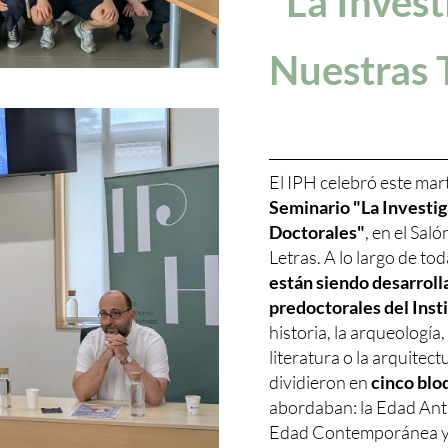
"La Invest
Nuestras 
El IPH celebró este mart
Seminario "La Investig
Doctorales"
, en el Sal
Letras. A lo largo de to
están siendo desarroll
predoctorales del Inst
historia, la arqueología, 
literatura o la arquitec
dividieron en
cinco bloq
abordaban: la Edad Anti
Edad Contemporánea y l