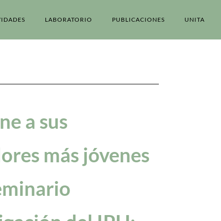
VIDADES
LABORATORIO
PUBLICACIONES
UNITA
ne a sus
dores más jóvenes
eminario