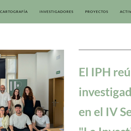
CARTOGRAFÍA
INVESTIGADORES
PROYECTOS
ACTI
El IPH reú
investiga
en el IV S