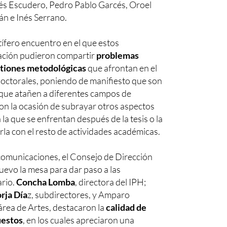
nés Escudero, Pedro Pablo Garcés, Oroel
án e Inés Serrano.
tífero encuentro en el que estos
ación pudieron compartir
problemas
stiones metodológicas
que afrontan en el
 doctorales, poniendo de manifiesto que son
que atañen a diferentes campos de
on la ocasión de subrayar otros aspectos
la que se enfrentan después de la tesis o la
rla con el resto de actividades académicas.
 comunicaciones, el Consejo de Dirección
uevo la mesa para dar paso a las
ario.
Concha Lomba
, directora del IPH;
rja Día
z, subdirectores, y Amparo
área de Artes, destacaron la
calidad de
uestos
, en los cuales apreciaron una